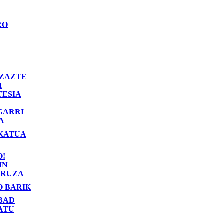
RO
ZAZTE
I
TESIA
GARRI
A
KATUA
O!
IN
RUZA
O BARIK
BAD
ATU