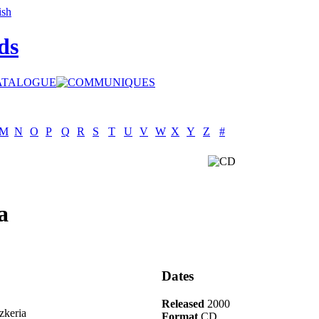
ds
M
N
O
P
Q
R
S
T
U
V
W
X
Y
Z
#
a
Dates
Released
2000
zkeria
Format
CD