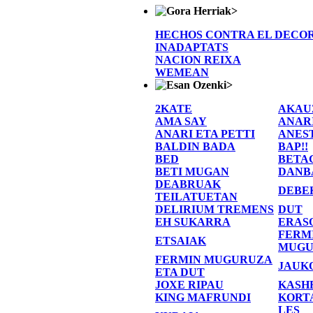
>
HECHOS CONTRA EL DECO
INADAPTATS
NACION REIXA
WEMEAN
>
2KATE
AKAU
AMA SAY
ANAR
ANARI ETA PETTI
ANES
BALDIN BADA
BAP!!
BED
BETA
BETI MUGAN
DANB
DEABRUAK
DEBE
TEILATUETAN
DELIRIUM TREMENS
DUT
EH SUKARRA
ERAS
FERM
ETSAIAK
MUGU
FERMIN MUGURUZA
JAUK
ETA DUT
JOXE RIPAU
KASH
KING MAFRUNDI
KORT
LES