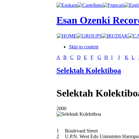
Esan Ozenki Recor
Skip to content
A
B
C
D
E
F
G
H
I
J
K
L
Selektah Kolektiboa
Selektah Kolektibo
2000
1
Boulevard Street
2
U.P.N. West Edo Unionisten Harropu