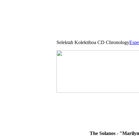
Selektah Kolektiboa CD Chronology
Espe
The Solanos - "Marily