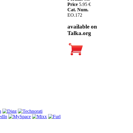
Price
5.95 €
Cat. Num.
EO.172
available on
Talka.org