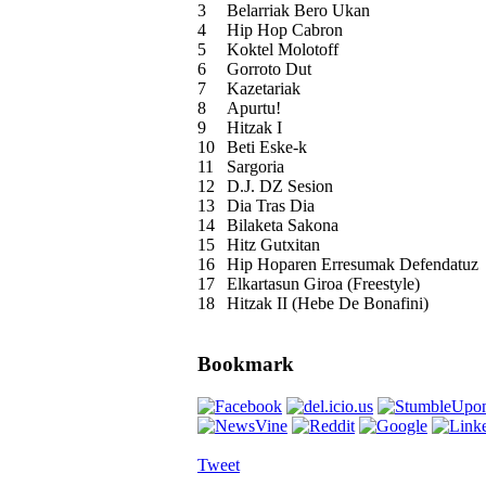
3
Belarriak Bero Ukan
4
Hip Hop Cabron
5
Koktel Molotoff
6
Gorroto Dut
7
Kazetariak
8
Apurtu!
9
Hitzak I
10
Beti Eske-k
11
Sargoria
12
D.J. DZ Sesion
13
Dia Tras Dia
14
Bilaketa Sakona
15
Hitz Gutxitan
16
Hip Hoparen Erresumak Defendatuz
17
Elkartasun Giroa (Freestyle)
18
Hitzak II (Hebe De Bonafini)
Bookmark
Tweet