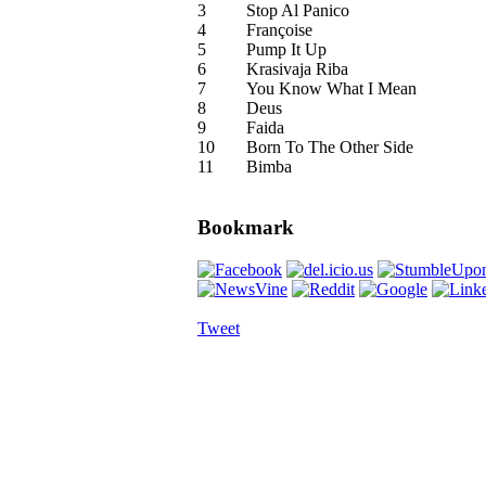
3
Stop Al Panico
4
Françoise
5
Pump It Up
6
Krasivaja Riba
7
You Know What I Mean
8
Deus
9
Faida
10
Born To The Other Side
11
Bimba
Bookmark
Tweet