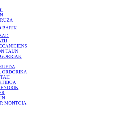
!
IN
RUZA
 BARIK
BAD
ATU
ECANICIENS
ON TAUN
 GORRIAK
 RUEDA
R ORDORIKA
KTAH
KTIBOA
HENDRIK
ER
UN
ER MONTOIA