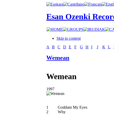
Esan Ozenki Recor
Skip to content
A
B
C
D
E
F
G
H
I
J
K
L
Wemean
Wemean
1997
1
Goddam My Eyes
2
Why