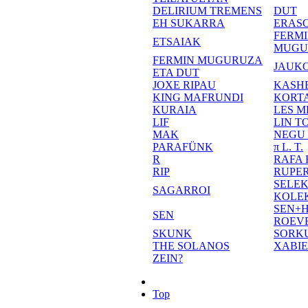
DELIRIUM TREMENS
DUT
EH SUKARRA
ERASO
FERM
ETSAIAK
MUGU
FERMIN MUGURUZA
JAUKO
ETA DUT
JOXE RIPAU
KASH
KING MAFRUNDI
KORT
KURAIA
LES M
LIF
LIN T
MAK
NEGU
PARAFÜNK
π L. T.
R
RAFA
RIP
RUPE
SELE
SAGARROI
KOLE
SEN+
SEN
ROEV
SKUNK
SORK
THE SOLANOS
XABI
ZEIN?
Top