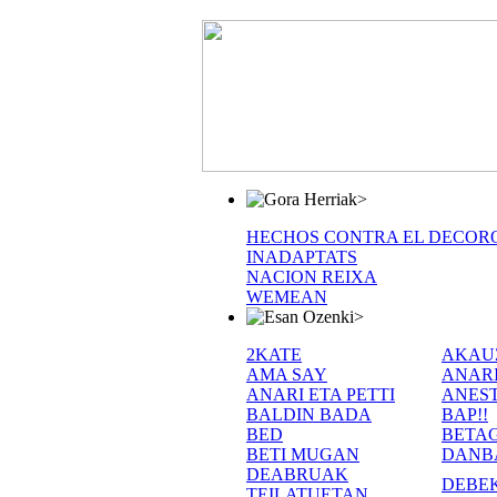
>
HECHOS CONTRA EL DECOR
INADAPTATS
NACION REIXA
WEMEAN
>
2KATE
AKAU
AMA SAY
ANAR
ANARI ETA PETTI
ANEST
BALDIN BADA
BAP!!
BED
BETA
BETI MUGAN
DANB
DEABRUAK
DEBE
TEILATUETAN