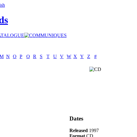
ds
M
N
O
P
Q
R
S
T
U
V
W
X
Y
Z
#
Dates
Released
1997
Format
CD