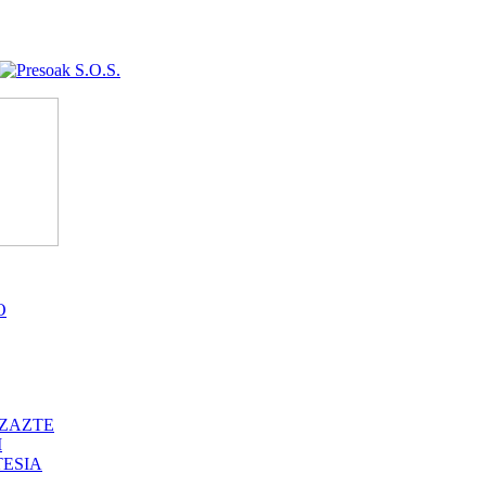
O
ZAZTE
I
ESIA