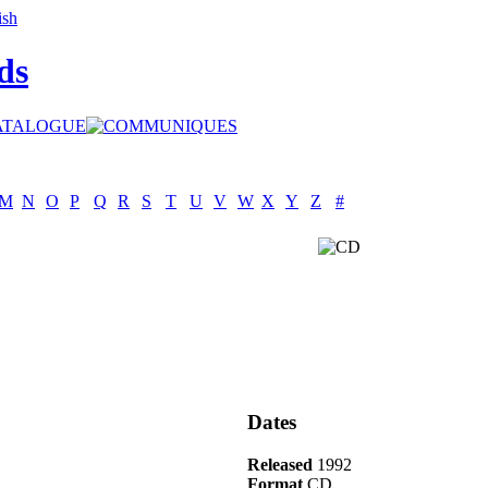
ds
M
N
O
P
Q
R
S
T
U
V
W
X
Y
Z
#
Dates
Released
1992
Format
CD