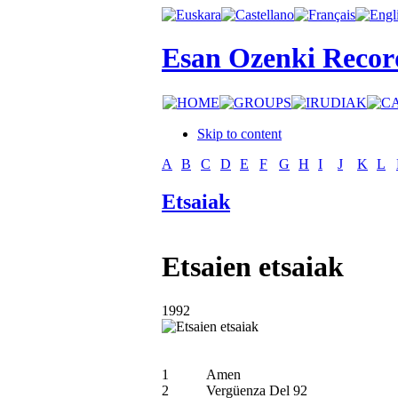
Esan Ozenki Recor
Skip to content
A
B
C
D
E
F
G
H
I
J
K
L
Etsaiak
Etsaien etsaiak
1992
1
Amen
2
Vergüenza Del 92