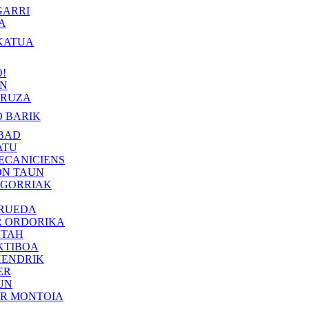
GARRI
A
KATUA
!
IN
RUZA
 BARIK
BAD
ATU
ECANICIENS
ON TAUN
 GORRIAK
 RUEDA
R ORDORIKA
KTAH
KTIBOA
HENDRIK
ER
UN
ER MONTOIA