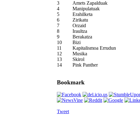
3
Amets Zapalduak
4
Manipulatuak
5
Erahilketa
6
Zirikatu
7
Orzaid
8
Iraultza
9
Berakatza
10
Bizi
11
Kapitalismoa Errudun
12
Musika
13
Skirol
14
Pink Panther
Bookmark
Tweet