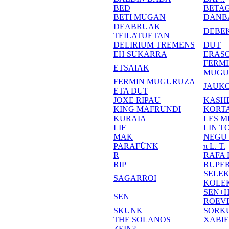
BED
BETA
BETI MUGAN
DANB
DEABRUAK
DEBE
TEILATUETAN
DELIRIUM TREMENS
DUT
EH SUKARRA
ERASO
FERM
ETSAIAK
MUGU
FERMIN MUGURUZA
JAUKO
ETA DUT
JOXE RIPAU
KASH
KING MAFRUNDI
KORT
KURAIA
LES M
LIF
LIN T
MAK
NEGU
PARAFÜNK
π L. T.
R
RAFA
RIP
RUPE
SELE
SAGARROI
KOLE
SEN+
SEN
ROEV
SKUNK
SORK
THE SOLANOS
XABI
ZEIN?