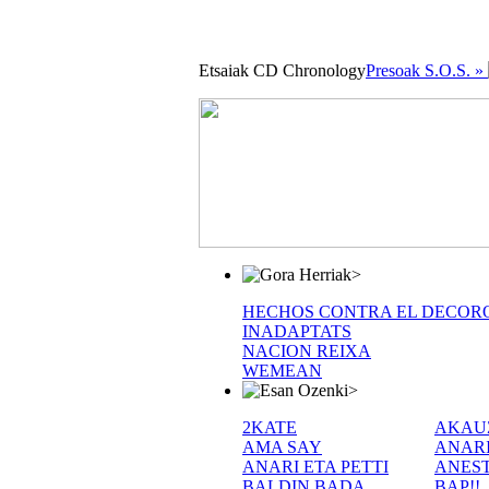
Etsaiak CD Chronology
Presoak S.O.S. »
>
HECHOS CONTRA EL DECOR
INADAPTATS
NACION REIXA
WEMEAN
>
2KATE
AKAU
AMA SAY
ANAR
ANARI ETA PETTI
ANEST
BALDIN BADA
BAP!!