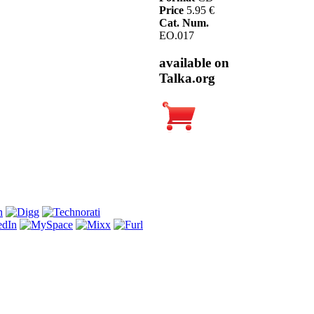
Price
5.95 €
Cat. Num.
EO.017
available on
Talka.org