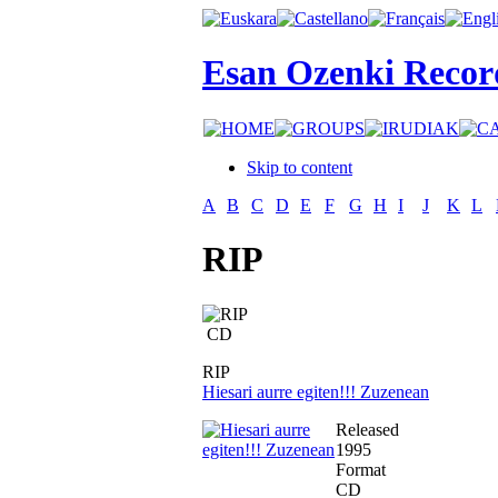
Esan Ozenki Recor
Skip to content
A
B
C
D
E
F
G
H
I
J
K
L
RIP
CD
RIP
Hiesari aurre egiten!!! Zuzenean
Released
1995
Format
CD