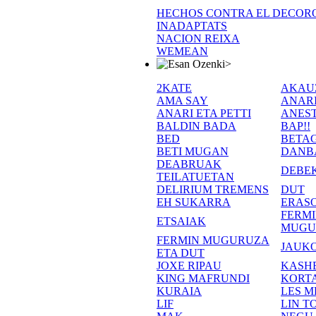
HECHOS CONTRA EL DECOR
INADAPTATS
NACION REIXA
WEMEAN
>
2KATE
AKAU
AMA SAY
ANAR
ANARI ETA PETTI
ANEST
BALDIN BADA
BAP!!
BED
BETA
BETI MUGAN
DANB
DEABRUAK
DEBE
TEILATUETAN
DELIRIUM TREMENS
DUT
EH SUKARRA
ERASO
FERM
ETSAIAK
MUGU
FERMIN MUGURUZA
JAUKO
ETA DUT
JOXE RIPAU
KASH
KING MAFRUNDI
KORT
KURAIA
LES M
LIF
LIN T