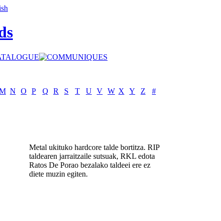
ds
M
N
O
P
Q
R
S
T
U
V
W
X
Y
Z
#
Metal ukituko hardcore talde bortitza. RIP
taldearen jarraitzaile sutsuak, RKL edota
Ratos De Porao bezalako taldeei ere ez
diete muzin egiten.