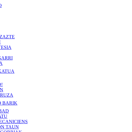
O
ZAZTE
I
ESIA
GARRI
A
KATUA
!
IN
RUZA
 BARIK
BAD
ATU
ECANICIENS
ON TAUN