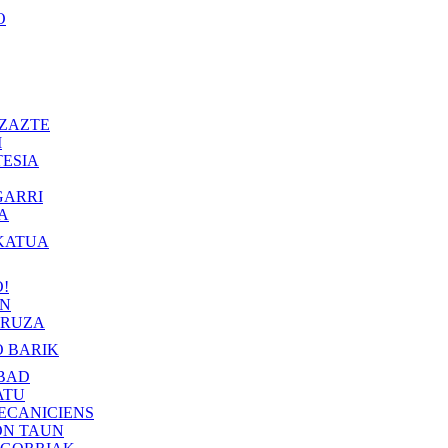
O
ZAZTE
I
ESIA
GARRI
A
KATUA
!
IN
RUZA
 BARIK
BAD
ATU
ECANICIENS
ON TAUN