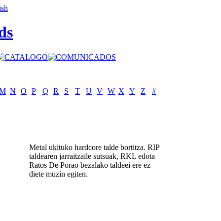
ds
M
N
O
P
Q
R
S
T
U
V
W
X
Y
Z
#
Metal ukituko hardcore talde bortitza. RIP
taldearen jarraitzaile sutsuak, RKL edota
Ratos De Porao bezalako taldeei ere ez
diete muzin egiten.