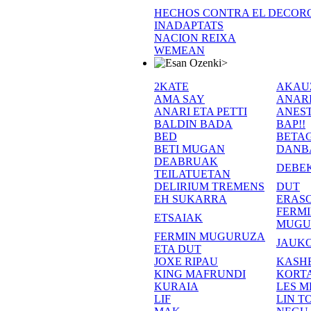
HECHOS CONTRA EL DECOR
INADAPTATS
NACION REIXA
WEMEAN
>
2KATE
AKAU
AMA SAY
ANAR
ANARI ETA PETTI
ANEST
BALDIN BADA
BAP!!
BED
BETA
BETI MUGAN
DANB
DEABRUAK
DEBE
TEILATUETAN
DELIRIUM TREMENS
DUT
EH SUKARRA
ERASO
FERM
ETSAIAK
MUGU
FERMIN MUGURUZA
JAUKO
ETA DUT
JOXE RIPAU
KASH
KING MAFRUNDI
KORT
KURAIA
LES M
LIF
LIN T