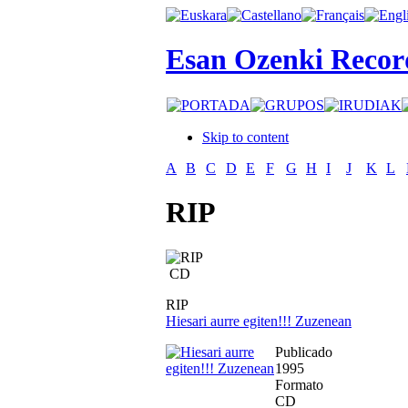
Esan Ozenki Recor
Skip to content
A
B
C
D
E
F
G
H
I
J
K
L
RIP
CD
RIP
Hiesari aurre egiten!!! Zuzenean
Publicado
1995
Formato
CD