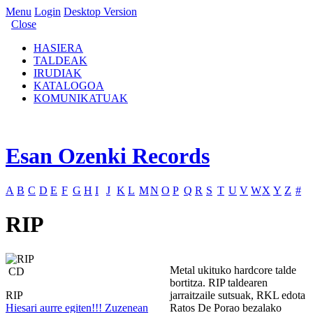
Menu
Login
Desktop Version
Close
HASIERA
TALDEAK
IRUDIAK
KATALOGOA
KOMUNIKATUAK
Esan Ozenki Records
A
B
C
D
E
F
G
H
I
J
K
L
M
N
O
P
Q
R
S
T
U
V
W
X
Y
Z
#
RIP
Metal ukituko hardcore talde
CD
bortitza. RIP taldearen
RIP
jarraitzaile sutsuak, RKL edota
Hiesari aurre egiten!!! Zuzenean
Ratos De Porao bezalako