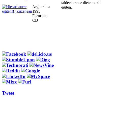
taldeei ere ez diete muzin
Argitaratua
egiten.
1995
Formatua
CD
Tweet