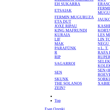
EH SUKARRA
ERASO
FERM
ETSAIAK
MUGU
FERMIN MUGURUZA
JAUKO
ETA DUT
JOXE RIPAU
KASH
KING MAFRUNDI
KORT
KURAIA
LES M
LIF
LIN T
MAK
NEGU
PARAFÜNK
π L. T.
R
RAFA
RIP
RUPE
SELE
SAGARROI
KOLE
SEN+
SEN
ROEV
SKUNK
SORK
THE SOLANOS
XABI
ZEIN?
Top
Esan Ozenki