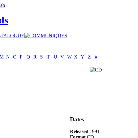
ds
M
N
O
P
Q
R
S
T
U
V
W
X
Y
Z
#
Dates
Released
1991
Format
CD