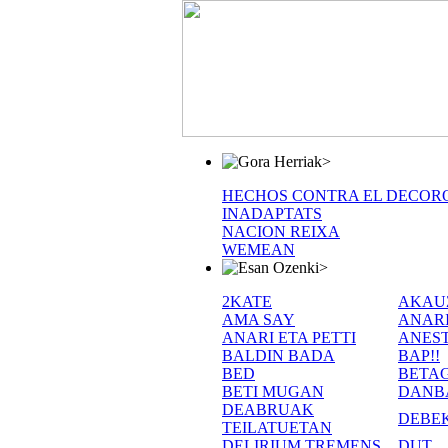
>
HECHOS CONTRA EL DECOR
INADAPTATS
NACION REIXA
WEMEAN
>
2KATE
AKAU
AMA SAY
ANAR
ANARI ETA PETTI
ANEST
BALDIN BADA
BAP!!
BED
BETA
BETI MUGAN
DANB
DEABRUAK
DEBE
TEILATUETAN
DELIRIUM TREMENS
DUT