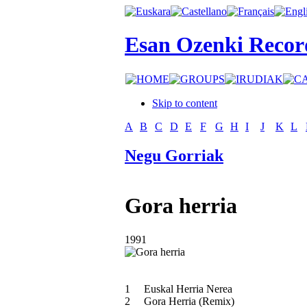
Esan Ozenki Recor
Skip to content
A
B
C
D
E
F
G
H
I
J
K
L
Negu Gorriak
Gora herria
1991
1
Euskal Herria Nerea
2
Gora Herria (Remix)