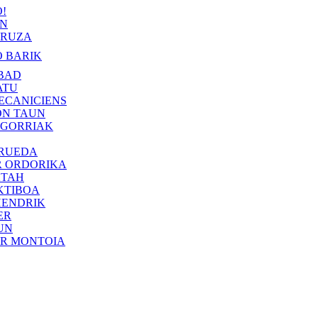
!
IN
RUZA
 BARIK
BAD
ATU
ECANICIENS
ON TAUN
 GORRIAK
 RUEDA
R ORDORIKA
KTAH
KTIBOA
HENDRIK
ER
UN
ER MONTOIA