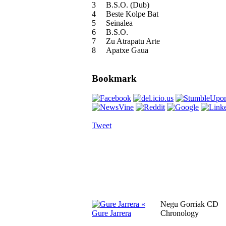
3
B.S.O. (Dub)
4
Beste Kolpe Bat
5
Seinalea
6
B.S.O.
7
Zu Atrapatu Arte
8
Apatxe Gaua
Bookmark
Tweet
«
Negu Gorriak CD
Gure Jarrera
Chronology