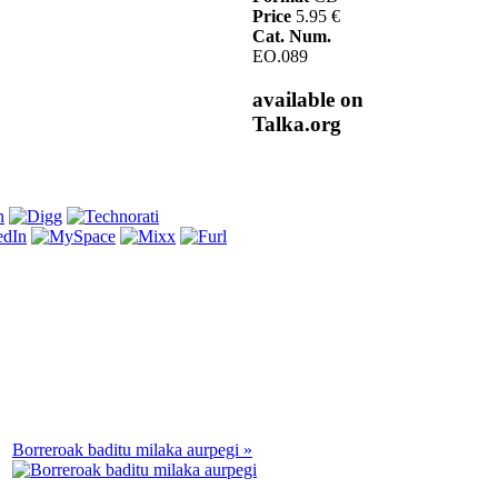
Price
5.95 €
Cat. Num.
EO.089
available on
Talka.org
Borreroak baditu milaka aurpegi »