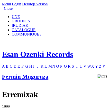
Menu
Login
Desktop Version
Close
UNE
GROUPES
IRUDIAK
CATALOGUE
COMMUNIQUES
Esan Ozenki Records
A
B
C
D
E
F
G
H
I
J
K
L
M
N
O
P
Q
R
S
T
U
V
W
X
Y
Z
#
Fermin Muguruza
Erremixak
1999