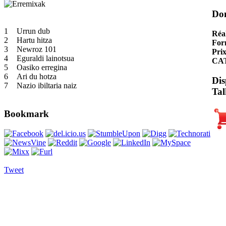
Do
1
Urrun dub
Réal
2
Hartu hitza
For
3
Newroz 101
Pri
4
Eguraldi lainotsua
CA
5
Oasiko erregina
6
Ari du hotza
Dis
7
Nazio ibiltaria naiz
Tal
Bookmark
Tweet