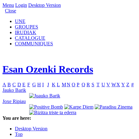
Menu
Login
Desktop Version
Close
UNE
GROUPES
IRUDIAK
CATALOGUE
COMMUNIQUES
Esan Ozenki Records
A
B
C
D
E
F
G
H
I
J
K
L
M
N
O
P
Q
R
S
T
U
V
W
X
Y
Z
#
Jauko Barik
Joxe Ripiau
You are here:
Desktop Version
Top