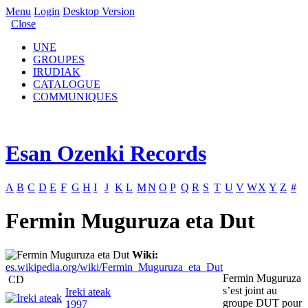
Menu
Login
Desktop Version
Close
UNE
GROUPES
IRUDIAK
CATALOGUE
COMMUNIQUES
Esan Ozenki Records
A
B
C
D
E
F
G
H
I
J
K
L
M
N
O
P
Q
R
S
T
U
V
W
X
Y
Z
#
Fermin Muguruza eta Dut
Wiki:
es.wikipedia.org/wiki/Fermin_Muguruza_eta_Dut
Fermin Muguruza
CD
s’est joint au
Ireki ateak
groupe DUT pour
1997