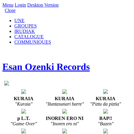
Menu
Login
Desktop Version
Close
UNE
GROUPES
IRUDIAK
CATALOGUE
COMMUNIQUES
Esan Ozenki Records
KURAIA
KURAIA
KURAIA
"Kuraia"
"Iluntasunari barre"
"Piztu da piztia"
p L.T.
INOREN ERO NI
BAP!!
"Game Over"
"Inoren ero ni"
"Bazen"