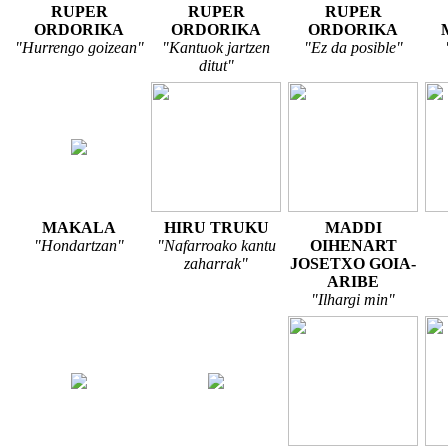
RUPER
RUPER
RUPER
ORDORIKA
ORDORIKA
ORDORIKA
"Hurrengo goizean"
"Kantuok jartzen
"Ez da posible"
ditut"
MAKALA
HIRU TRUKU
MADDI
"Hondartzan"
"Nafarroako kantu
OIHENART
zaharrak"
JOSETXO GOIA-
ARIBE
"Ilhargi min"