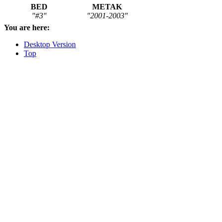
BED
METAK
"#3"
"2001-2003"
You are here:
Desktop Version
Top