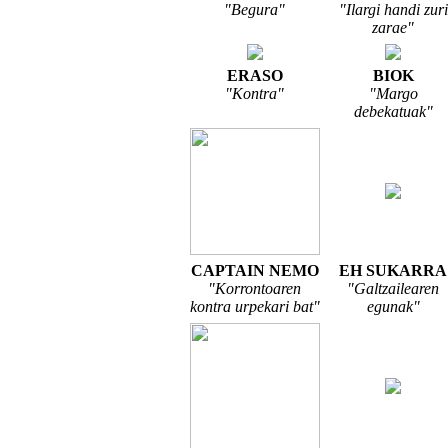
"Begura"
"Ilargi handi zuri
zarae"
ERASO
BIOK
"Kontra"
"Margo
debekatuak"
CAPTAIN NEMO
EH SUKARRA
"Korrontoaren
"Galtzailearen
kontra urpekari bat"
egunak"