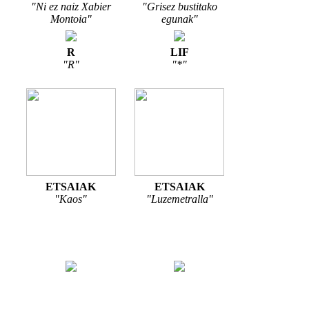
"Ni ez naiz Xabier
"Grisez bustitako
Montoia"
egunak"
R
LIF
"R"
"*"
ETSAIAK
ETSAIAK
"Kaos"
"Luzemetralla"