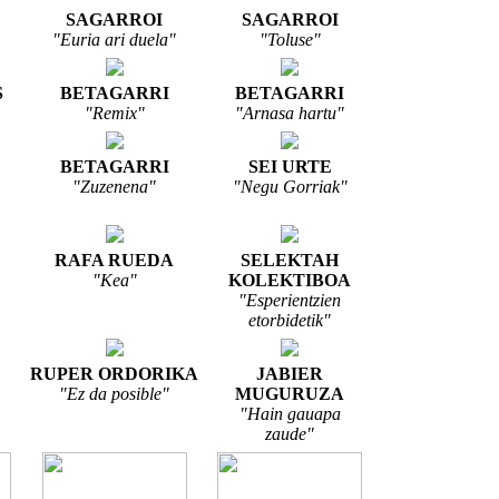
SAGARROI
SAGARROI
"Euria ari duela"
"Toluse"
S
BETAGARRI
BETAGARRI
"Remix"
"Arnasa hartu"
BETAGARRI
SEI URTE
"Zuzenena"
"Negu Gorriak"
RAFA RUEDA
SELEKTAH
"Kea"
KOLEKTIBOA
"Esperientzien
etorbidetik"
RUPER ORDORIKA
JABIER
"Ez da posible"
MUGURUZA
"Hain gauapa
zaude"