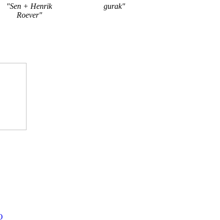
"Sen + Henrik
gurak"
Roever"
O