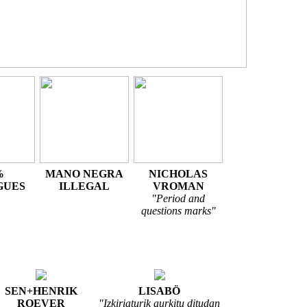
%
MANO NEGRA
NICHOLAS
GUES
ILLEGAL
VROMAN
"Period and
questions marks"
SEN+HENRIK
LISABÖ
ROEVER
"Izkiriaturik aurkitu ditudan