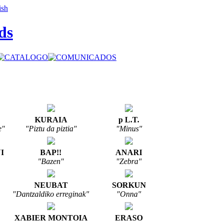
ds
KURAIA
p L.T.
e"
"Piztu da piztia"
"Minus"
I
BAP!!
ANARI
"Bazen"
"Zebra"
NEUBAT
SORKUN
"Dantzaldiko erreginak"
"Onna"
XABIER MONTOIA
ERASO