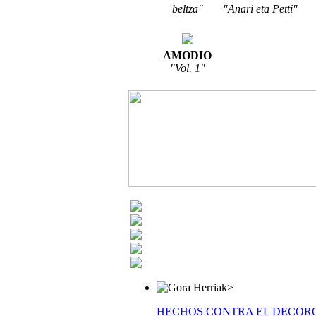
beltza"
"Anari eta Petti"
AMODIO
"Vol. 1"
>
HECHOS CONTRA EL DECOR