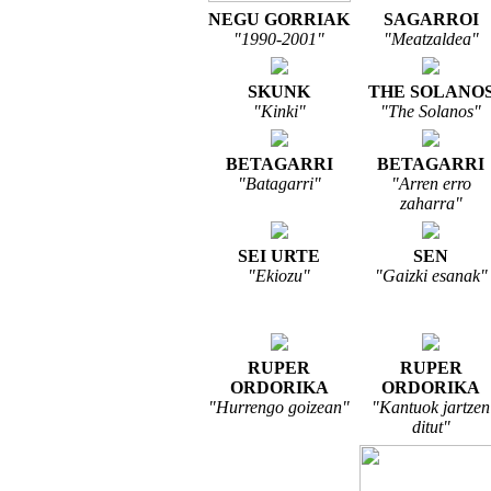
NEGU GORRIAK
SAGARROI
"1990-2001"
"Meatzaldea"
SKUNK
THE SOLANO
"Kinki"
"The Solanos"
BETAGARRI
BETAGARRI
"Batagarri"
"Arren erro
zaharra"
SEI URTE
SEN
"Ekiozu"
"Gaizki esanak"
RUPER
RUPER
ORDORIKA
ORDORIKA
"Hurrengo goizean"
"Kantuok jartzen
ditut"