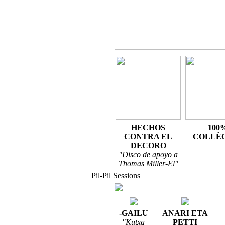
HECHOS
100
CONTRA EL
COLLÈ
DECORO
"Disco de apoyo a
Thomas Miller-El"
Pil-Pil Sessions
-GAILU
ANARI ETA
"Kutxa
PETTI