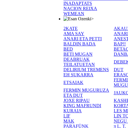
INADAPTATS
NACION REIXA
WEMEAN
>
2KATE
AKAU
AMA SAY
ANAR
ANARI ETA PETTI
ANEST
BALDIN BADA
BAP!!
BED
BETA
BETI MUGAN
DANB
DEABRUAK
DEBE
TEILATUETAN
DELIRIUM TREMENS
DUT
EH SUKARRA
ERASO
FERM
ETSAIAK
MUGU
FERMIN MUGURUZA
JAUKO
ETA DUT
JOXE RIPAU
KASH
KING MAFRUNDI
KORT
KURAIA
LES M
LIF
LIN T
MAK
NEGU
PARAFÜNK
π L. T.