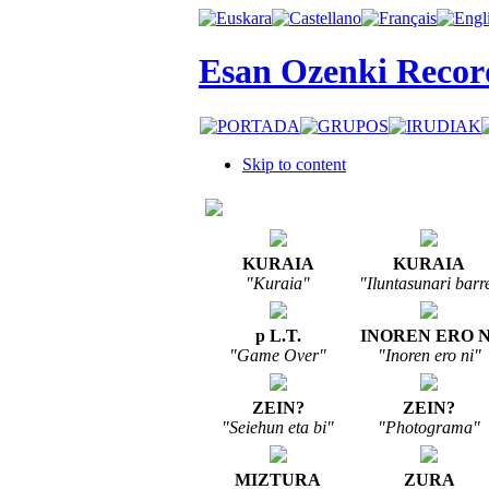
Esan Ozenki Recor
Skip to content
KURAIA
KURAIA
"Kuraia"
"Iluntasunari barr
p L.T.
INOREN ERO N
"Game Over"
"Inoren ero ni"
ZEIN?
ZEIN?
"Seiehun eta bi"
"Photograma"
MIZTURA
ZURA