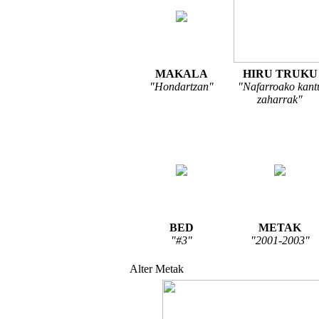
MAKALA
HIRU TRUKU
"Hondartzan"
"Nafarroako kant
zaharrak"
BED
METAK
"#3"
"2001-2003"
Alter Metak