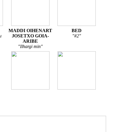
MADDI OIHENART
BED
u
JOSETXO GOIA-
"#2"
ARIBE
"Ilhargi min"