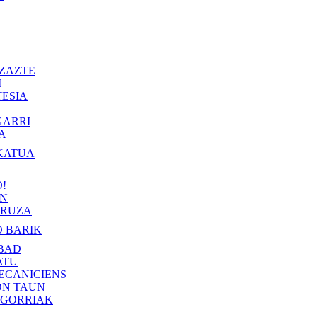
ZAZTE
I
ESIA
GARRI
A
KATUA
!
IN
RUZA
 BARIK
BAD
ATU
ECANICIENS
ON TAUN
 GORRIAK