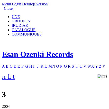
Menu
Login
Desktop Version
Close
UNE
GROUPES
IRUDIAK
CATALOGUE
COMMUNIQUES
Esan Ozenki Records
A
B
C
D
E
F
G
H
I
J
K
L
M
N
O
P
Q
R
S
T
U
V
W
X
Y
Z
#
π. l. t
3
2004