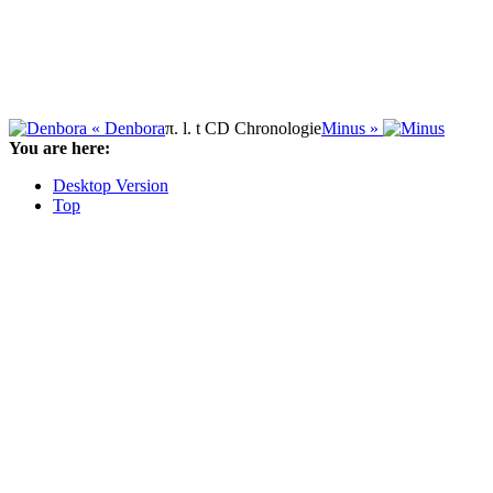
« Denbora
π. l. t CD Chronologie
Minus »
You are here:
Desktop Version
Top