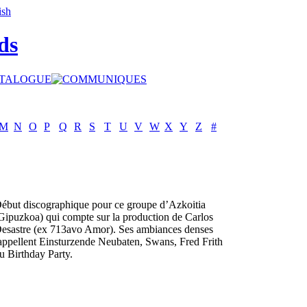
ds
M
N
O
P
Q
R
S
T
U
V
W
X
Y
Z
#
ébut discographique pour ce groupe d’Azkoitia
Gipuzkoa) qui compte sur la production de Carlos
esastre (ex 713avo Amor). Ses ambiances denses
appellent Einsturzende Neubaten, Swans, Fred Frith
u Birthday Party.