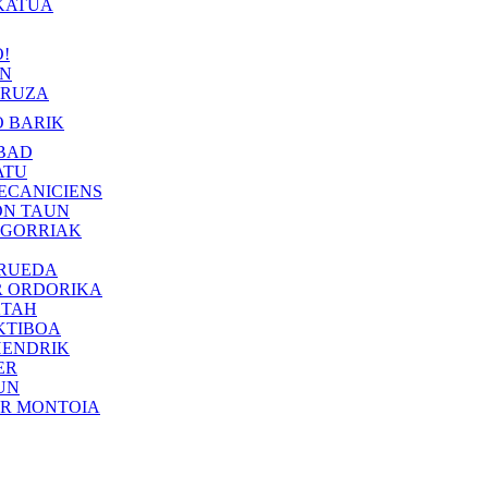
KATUA
!
IN
RUZA
 BARIK
BAD
ATU
ECANICIENS
ON TAUN
 GORRIAK
 RUEDA
R ORDORIKA
KTAH
KTIBOA
HENDRIK
ER
UN
ER MONTOIA