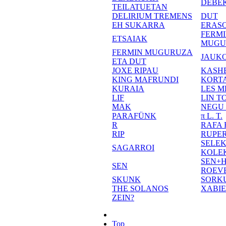
DEBE
TEILATUETAN
DELIRIUM TREMENS
DUT
EH SUKARRA
ERASO
FERM
ETSAIAK
MUGU
FERMIN MUGURUZA
JAUKO
ETA DUT
JOXE RIPAU
KASH
KING MAFRUNDI
KORT
KURAIA
LES M
LIF
LIN T
MAK
NEGU
PARAFÜNK
π L. T.
R
RAFA
RIP
RUPE
SELE
SAGARROI
KOLE
SEN+
SEN
ROEV
SKUNK
SORK
THE SOLANOS
XABI
ZEIN?
Top