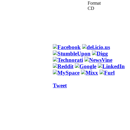
Format
CD
Tweet