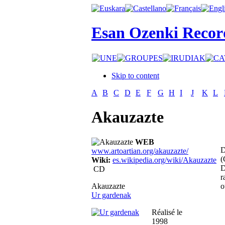
Esan Ozenki Recor
Skip to content
A
B
C
D
E
F
G
H
I
J
K
L
Akauzazte
WEB
D
www.artoartian.org/akauzazte/
(
Wiki:
es.wikipedia.org/wiki/Akauzazte
D
CD
r
Akauzazte
o
Ur gardenak
Réalisé le
1998