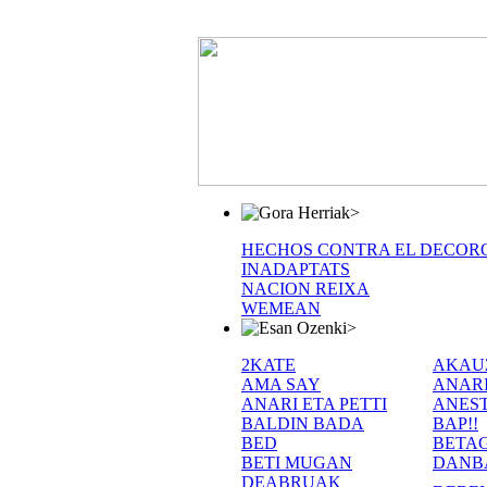
>
HECHOS CONTRA EL DECOR
INADAPTATS
NACION REIXA
WEMEAN
>
2KATE
AKAU
AMA SAY
ANAR
ANARI ETA PETTI
ANEST
BALDIN BADA
BAP!!
BED
BETA
BETI MUGAN
DANB
DEABRUAK