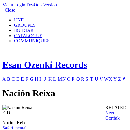
Menu
Login
Desktop Version
Close
UNE
GROUPES
IRUDIAK
CATALOGUE
COMMUNIQUES
Esan Ozenki Records
A
B
C
D
E
F
G
H
I
J
K
L
M
N
O
P
Q
R
S
T
U
V
W
X
Y
Z
#
Nación Reixa
RELATED:
CD
Negu
Gorriak
Nación Reixa
Safari mental