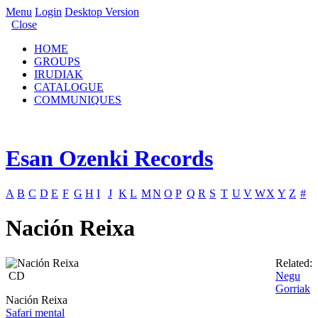
Menu
Login
Desktop Version
Close
HOME
GROUPS
IRUDIAK
CATALOGUE
COMMUNIQUES
Esan Ozenki Records
A
B
C
D
E
F
G
H
I
J
K
L
M
N
O
P
Q
R
S
T
U
V
W
X
Y
Z
#
Nación Reixa
Related:
CD
Negu
Gorriak
Nación Reixa
Safari mental