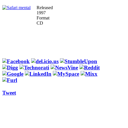
Released
1997
Format
CD
Tweet