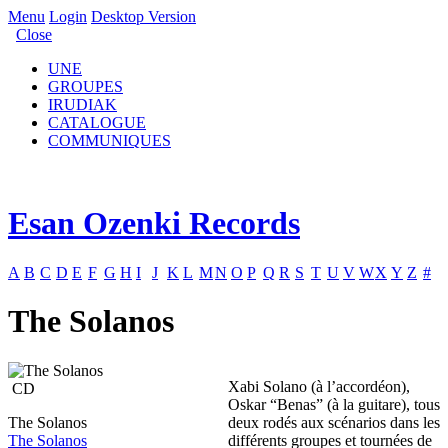
Menu
Login
Desktop Version
Close
UNE
GROUPES
IRUDIAK
CATALOGUE
COMMUNIQUES
Esan Ozenki Records
A
B
C
D
E
F
G
H
I
J
K
L
M
N
O
P
Q
R
S
T
U
V
W
X
Y
Z
#
The Solanos
Xabi Solano (à l’accordéon),
CD
Oskar “Benas” (à la guitare), tous
The Solanos
deux rodés aux scénarios dans les
The Solanos
différents groupes et tournées de