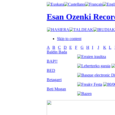
Esan Ozenki Recor
Skip to content
A
B
C
D
E
F
G
H
I
J
K
L
Baldin Bada
BAP!!
BED
Betagarri
Beti Mugan