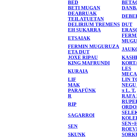
BED
BETA
BETI MUGAN
DANB
DEABRUAK
DEBE
TEILATUETAN
DELIRIUM TREMENS
DUT
EH SUKARRA
ERAS
FERM
ETSAIAK
MUGU
FERMIN MUGURUZA
JAUK
ETA DUT
JOXE RIPAU
KASH
KING MAFRUNDI
KORT
LES
KURAIA
MECA
LIF
LIN T
MAK
NEGU
PARAFÜNK
π L. T.
R
RAFA
RUPE
RIP
ORDO
SELE
SAGARROI
KOLE
SEN+
SEN
ROEV
SKUNK
SORK