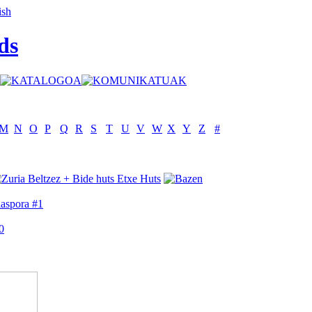
ds
M
N
O
P
Q
R
S
T
U
V
W
X
Y
Z
#