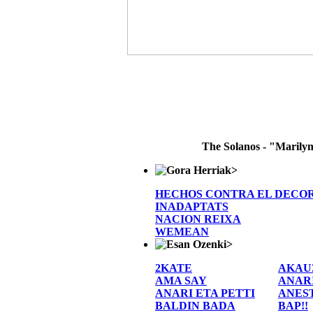
The Solanos - "Marily
>
HECHOS CONTRA EL DECO
INADAPTATS
NACION REIXA
WEMEAN
>
2KATE
AKAU
AMA SAY
ANAR
ANARI ETA PETTI
ANES
BALDIN BADA
BAP!!