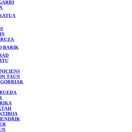
GARRI
A
KATUA
O!
IN
RUZA
O BARIK
BAD
ATU
NICIENS
ON TAUN
 GORRIAK
 RUEDA
R
RIKA
KTAH
KTIBOA
HENDRIK
ER
UN