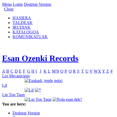
Menu
Login
Desktop Version
Close
HASIERA
TALDEAK
IRUDIAK
KATALOGOA
KOMUNIKATUAK
Esan Ozenki Records
A
B
C
D
E
F
G
H
I
J
K
L
M
N
O
P
Q
R
S
T
U
V
W
X
Y
Z
#
Les Mecaniciens
Lif
Lin Ton Taun
You are here:
Desktop Version