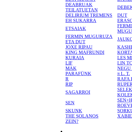
DEABRUAK
DEBE
TEILATUETAN
DELIRIUM TREMENS
DUT
EH SUKARRA
ERASO
FERM
ETSAIAK
MUGU
FERMIN MUGURUZA
JAUKO
ETA DUT
JOXE RIPAU
KASH
KING MAFRUNDI
KORT
KURAIA
LES M
LIF
LIN T
MAK
NEGU
PARAFÜNK
π L. T.
R
RAFA
RIP
RUPE
SELE
SAGARROI
KOLE
SEN+
SEN
ROEV
SKUNK
SORK
THE SOLANOS
XABI
ZEIN?