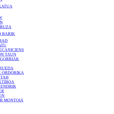
KATUA
!
IN
RUZA
 BARIK
BAD
ATU
ECANICIENS
ON TAUN
 GORRIAK
 RUEDA
R ORDORIKA
KTAH
KTIBOA
HENDRIK
ER
UN
ER MONTOIA