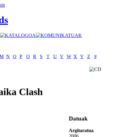
ds
M
N
O
P
Q
R
S
T
U
V
W
X
Y
Z
#
aika Clash
Datuak
Argitaratua
2006