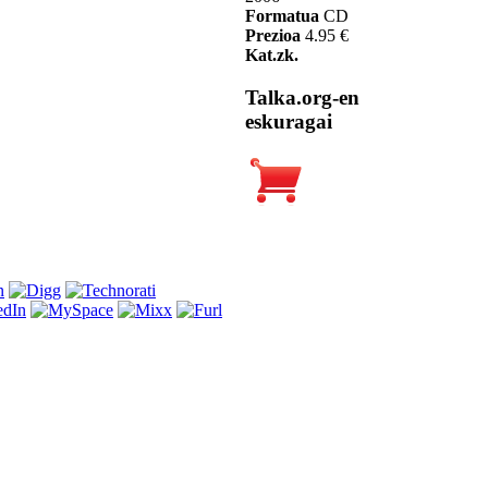
Formatua
CD
Prezioa
4.95 €
Kat.zk.
Talka.org-en
eskuragai