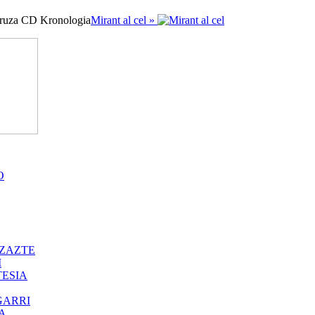
ruza CD Kronologia
Mirant al cel »
O
ZAZTE
I
ESIA
GARRI
A