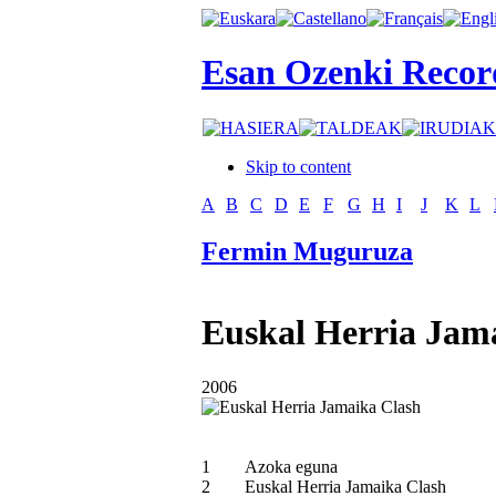
Esan Ozenki Recor
Skip to content
A
B
C
D
E
F
G
H
I
J
K
L
Fermin Muguruza
Euskal Herria Jam
2006
1
Azoka eguna
2
Euskal Herria Jamaika Clash