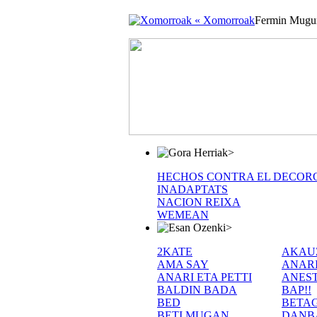
« Xomorroak
Fermin Mugu
>
HECHOS CONTRA EL DECOR
INADAPTATS
NACION REIXA
WEMEAN
>
2KATE
AKAU
AMA SAY
ANAR
ANARI ETA PETTI
ANEST
BALDIN BADA
BAP!!
BED
BETA
BETI MUGAN
DANB