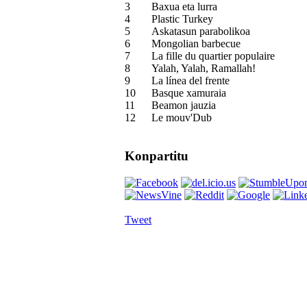
3
Baxua eta lurra
4
Plastic Turkey
5
Askatasun parabolikoa
6
Mongolian barbecue
7
La fille du quartier populaire
8
Yalah, Yalah, Ramallah!
9
La línea del frente
10
Basque xamuraia
11
Beamon jauzia
12
Le mouv'Dub
Konpartitu
Tweet