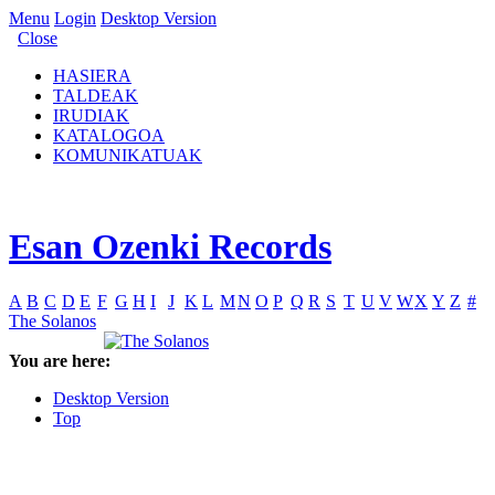
Menu
Login
Desktop Version
Close
HASIERA
TALDEAK
IRUDIAK
KATALOGOA
KOMUNIKATUAK
Esan Ozenki Records
A
B
C
D
E
F
G
H
I
J
K
L
M
N
O
P
Q
R
S
T
U
V
W
X
Y
Z
#
The Solanos
You are here:
Desktop Version
Top