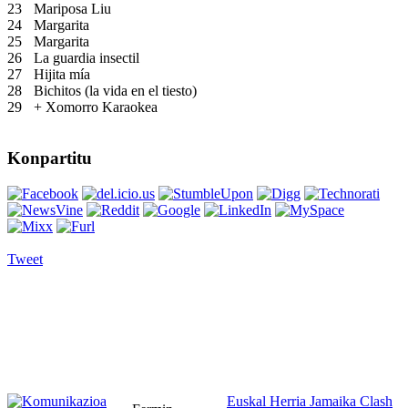
23
Mariposa Liu
24
Margarita
25
Margarita
26
La guardia insectil
27
Hijita mía
28
Bichitos (la vida en el tiesto)
29
+ Xomorro Karaokea
Konpartitu
Tweet
Euskal Herria Jamaika Clash