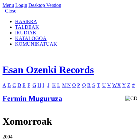
Menu
Login
Desktop Version
Close
HASIERA
TALDEAK
IRUDIAK
KATALOGOA
KOMUNIKATUAK
Esan Ozenki Records
A
B
C
D
E
F
G
H
I
J
K
L
M
N
O
P
Q
R
S
T
U
V
W
X
Y
Z
#
Fermin Muguruza
Xomorroak
2004