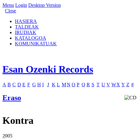
Menu
Login
Desktop Version
Close
HASIERA
TALDEAK
IRUDIAK
KATALOGOA
KOMUNIKATUAK
Esan Ozenki Records
A
B
C
D
E
F
G
H
I
J
K
L
M
N
O
P
Q
R
S
T
U
V
W
X
Y
Z
#
Eraso
Kontra
2005