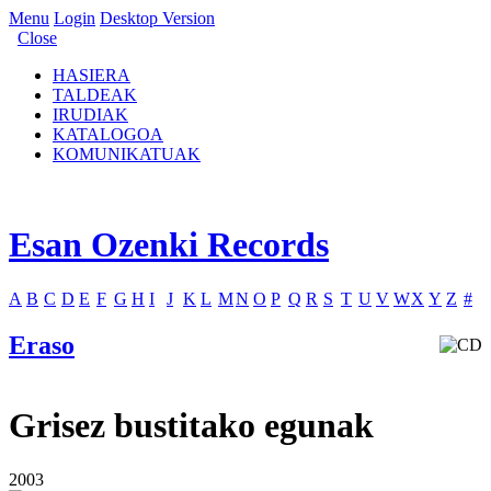
Menu
Login
Desktop Version
Close
HASIERA
TALDEAK
IRUDIAK
KATALOGOA
KOMUNIKATUAK
Esan Ozenki Records
A
B
C
D
E
F
G
H
I
J
K
L
M
N
O
P
Q
R
S
T
U
V
W
X
Y
Z
#
Eraso
Grisez bustitako egunak
2003