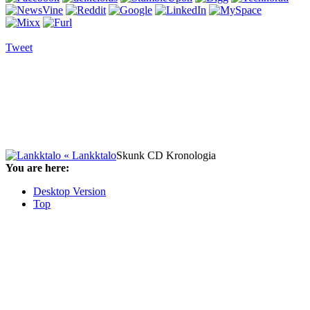
Tweet
« Lankktalo
Skunk CD Kronologia
You are here:
Desktop Version
Top