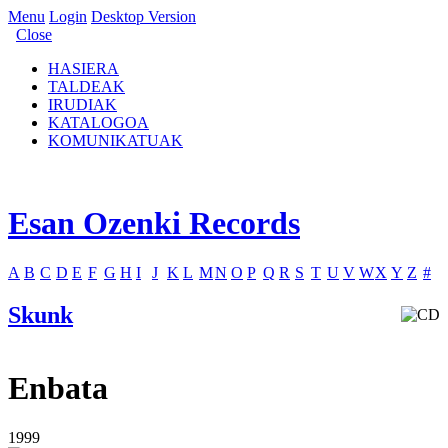
Menu
Login
Desktop Version
Close
HASIERA
TALDEAK
IRUDIAK
KATALOGOA
KOMUNIKATUAK
Esan Ozenki Records
A
B
C
D
E
F
G
H
I
J
K
L
M
N
O
P
Q
R
S
T
U
V
W
X
Y
Z
#
Skunk
Enbata
1999