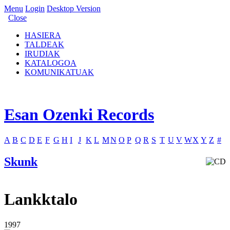
Menu
Login
Desktop Version
Close
HASIERA
TALDEAK
IRUDIAK
KATALOGOA
KOMUNIKATUAK
Esan Ozenki Records
A
B
C
D
E
F
G
H
I
J
K
L
M
N
O
P
Q
R
S
T
U
V
W
X
Y
Z
#
Skunk
Lankktalo
1997