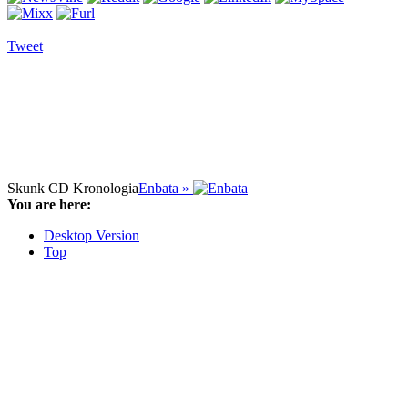
Tweet
Skunk CD Kronologia
Enbata »
You are here:
Desktop Version
Top