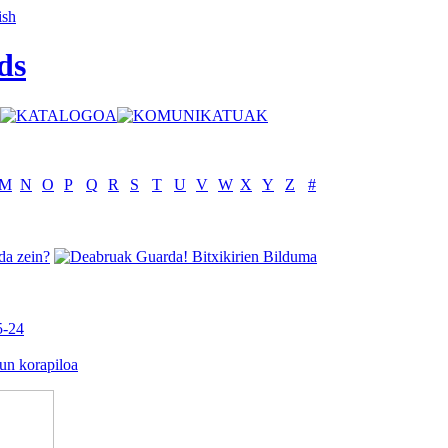
ds
M
N
O
P
Q
R
S
T
U
V
W
X
Y
Z
#