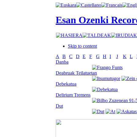
Esan Ozenki Recor
Skip to content
A
B
C
D
E
F
G
H
I
J
K
L
Danba
Deabruak Teilatuetan
Debekatua
Delirium Tremens
Dut