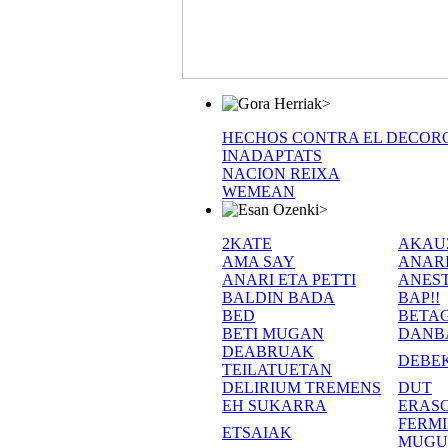
>
HECHOS CONTRA EL DECOR
INADAPTATS
NACION REIXA
WEMEAN
>
2KATE
AKAU
AMA SAY
ANAR
ANARI ETA PETTI
ANEST
BALDIN BADA
BAP!!
BED
BETA
BETI MUGAN
DANB
DEABRUAK
DEBE
TEILATUETAN
DELIRIUM TREMENS
DUT
EH SUKARRA
ERASO
FERM
ETSAIAK
MUGU