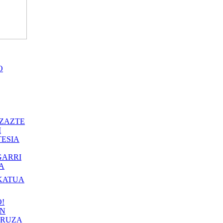
O
ZAZTE
I
ESIA
GARRI
A
KATUA
!
IN
RUZA