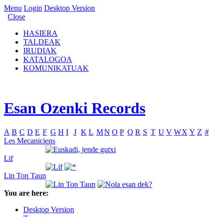
Menu
Login
Desktop Version
Close
HASIERA
TALDEAK
IRUDIAK
KATALOGOA
KOMUNIKATUAK
Esan Ozenki Records
A
B
C
D
E
F
G
H
I
J
K
L
M
N
O
P
Q
R
S
T
U
V
W
X
Y
Z
#
Les Mecaniciens
Lif
Lin Ton Taun
You are here:
Desktop Version