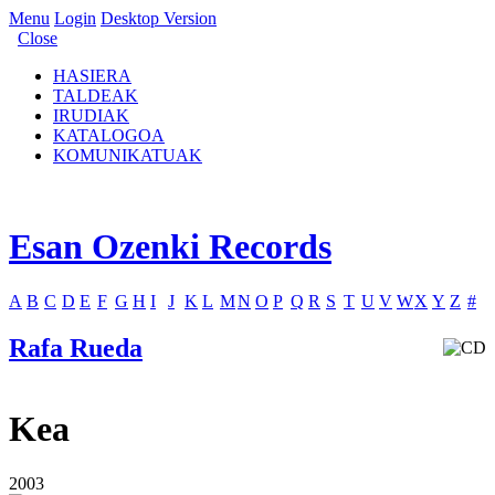
Menu
Login
Desktop Version
Close
HASIERA
TALDEAK
IRUDIAK
KATALOGOA
KOMUNIKATUAK
Esan Ozenki Records
A
B
C
D
E
F
G
H
I
J
K
L
M
N
O
P
Q
R
S
T
U
V
W
X
Y
Z
#
Rafa Rueda
Kea
2003