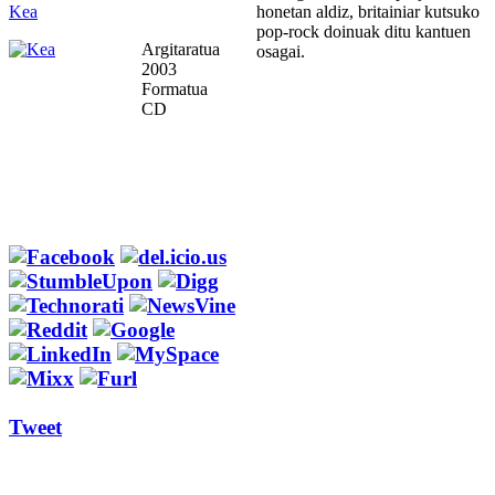
Kea
honetan aldiz, britainiar kutsuko
pop-rock doinuak ditu kantuen
Argitaratua
osagai.
2003
Formatua
CD
Tweet