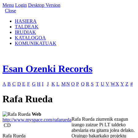
Menu
Login
Desktop Version
Close
HASIERA
TALDEAK
IRUDIAK
KATALOGOA
KOMUNIKATUAK
Esan Ozenki Records
A
B
C
D
E
F
G
H
I
J
K
L
M
N
O
P
Q
R
S
T
U
V
W
X
Y
Z
#
Rafa Rueda
Web
Rafa Rueda ziurrenik ezagun
http://www.myspace.com/rafarueda
izango zaizue Pi LT taldeko
CD
abeslaria eta gitarra jolea delako.
Rafa Rueda
Oraingo bakarkako projektu