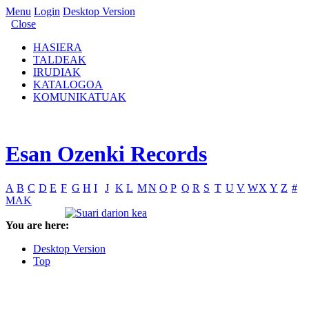
Menu
Login
Desktop Version
Close
HASIERA
TALDEAK
IRUDIAK
KATALOGOA
KOMUNIKATUAK
Esan Ozenki Records
A
B
C
D
E
F
G
H
I
J
K
L
M
N
O
P
Q
R
S
T
U
V
W
X
Y
Z
#
MAK
You are here:
Desktop Version
Top