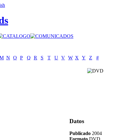
ds
M
N
O
P
Q
R
S
T
U
V
W
X
Y
Z
#
Datos
Publicado
2004
Formato
DVD