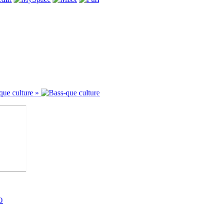
que culture »
O