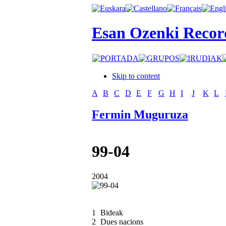
Esan Ozenki Recor
Skip to content
A
B
C
D
E
F
G
H
I
J
K
L
Fermin Muguruza
99-04
2004
1
Bideak
2
Dues nacions