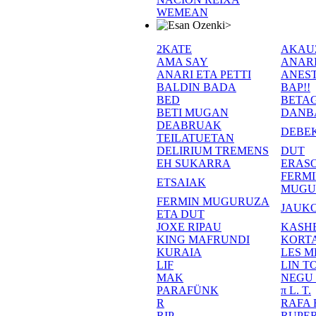
WEMEAN
>
2KATE
AKAU
AMA SAY
ANAR
ANARI ETA PETTI
ANEST
BALDIN BADA
BAP!!
BED
BETA
BETI MUGAN
DANB
DEABRUAK
DEBE
TEILATUETAN
DELIRIUM TREMENS
DUT
EH SUKARRA
ERASO
FERM
ETSAIAK
MUGU
FERMIN MUGURUZA
JAUKO
ETA DUT
JOXE RIPAU
KASH
KING MAFRUNDI
KORT
KURAIA
LES M
LIF
LIN T
MAK
NEGU
PARAFÜNK
π L. T.
R
RAFA
RIP
RUPE