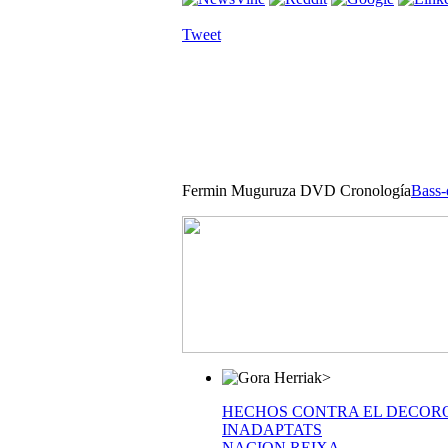
Tweet
Fermin Muguruza DVD Cronología
Bass-
>
HECHOS CONTRA EL DECOR
INADAPTATS
NACION REIXA