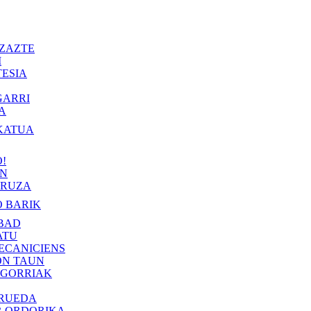
ZAZTE
I
ESIA
GARRI
A
KATUA
!
IN
RUZA
 BARIK
BAD
ATU
ECANICIENS
ON TAUN
 GORRIAK
 RUEDA
R ORDORIKA