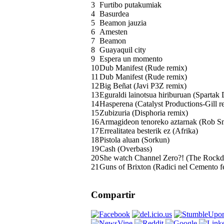
3
Furtibo putakumiak
4
Basurdea
5
Beamon jauzia
6
Amesten
7
Beamon
8
Guayaquil city
9
Espera un momento
10
Dub Manifest (Rude remix)
11
Dub Manifest (Rude remix)
12
Big Beñat (Javi P3Z remix)
13
Eguraldi lainotsua hiriburuan (Spartak 
14
Hasperena (Catalyst Productions-Gill r
15
Zubizuria (Disphoria remix)
16
Armagideon tenoreko aztarnak (Rob Sm
17
Errealitatea besterik ez (Afrika)
18
Pistola aluan (Sorkun)
19
Cash (Overbass)
20
She watch Channel Zero?! (The Rockd
21
Guns of Brixton (Radici nel Cemento 
Compartir