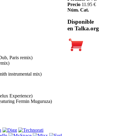
Precio
11.95 €
Núm. Cat.
Disponible
en Talka.org
Dub, Paris remix)
emix)
ith instrumental mix)
elux Experience)
featuring Fermin Muguruza)