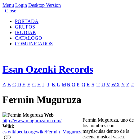
Menu
Login
Desktop Version
Close
PORTADA
GRUPOS
IRUDIAK
CATALOGO
COMUNICADOS
Esan Ozenki Records
A
B
C
D
E
F
G
H
I
J
K
L
M
N
O
P
Q
R
S
T
U
V
W
X
Y
Z
#
Fermin Muguruza
Web
Fermin Muguruza, uno de
http://www.muguruzafm.com/
los nombres con
Wiki:
mayúsculas dentro de la
es.wikipedia.org/wiki/Fermin_Muguruza
escena musical vasca.
CD