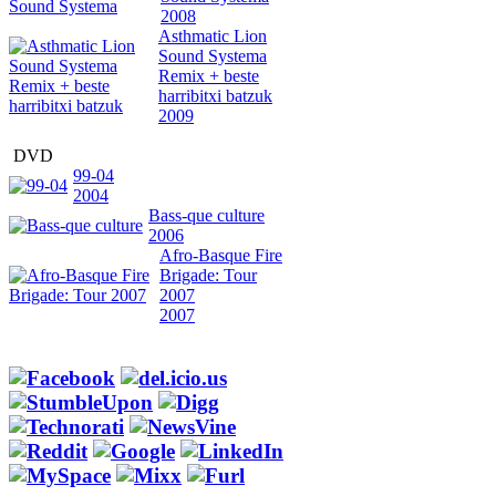
2008
Asthmatic Lion
Sound Systema
Remix + beste
harribitxi batzuk
2009
DVD
99-04
2004
Bass-que culture
2006
Afro-Basque Fire
Brigade: Tour
2007
2007