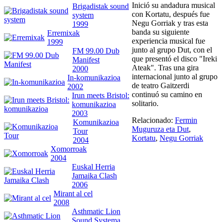
Inició su andadura musical
Brigadistak sound
con Kortatu, después fue
system
Negu Gorriak y tras esta
1999
banda su siguiente
Erremixak
experiencia musical fue
1999
junto al grupo Dut, con el
FM 99.00 Dub
que presentó el disco "Ireki
Manifest
Ateak". Tras una gira
2000
internacional junto al grupo
In-komunikazioa
de teatro Gaitzerdi
2002
continuó su camino en
Irun meets Bristol:
solitario.
komunikazioa
2003
Relacionado:
Fermin
Komunikazioa
Muguruza eta Dut
,
Tour
Kortatu
,
Negu Gorriak
2004
Xomorroak
2004
Euskal Herria
Jamaika Clash
2006
Mirant al cel
2008
Asthmatic Lion
Sound Systema