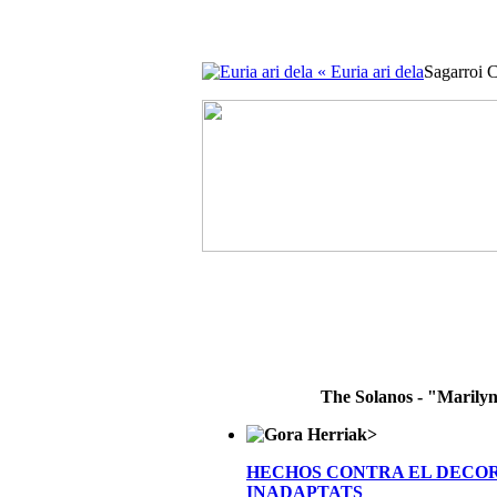
« Euria ari dela
Sagarroi 
The Solanos - "Marily
>
HECHOS CONTRA EL DECO
INADAPTATS