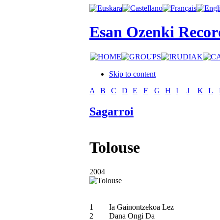
Esan Ozenki Recor
Skip to content
A
B
C
D
E
F
G
H
I
J
K
L
Sagarroi
Tolouse
2004
1
Ia Gainontzekoa Lez
2
Dana Ongi Da