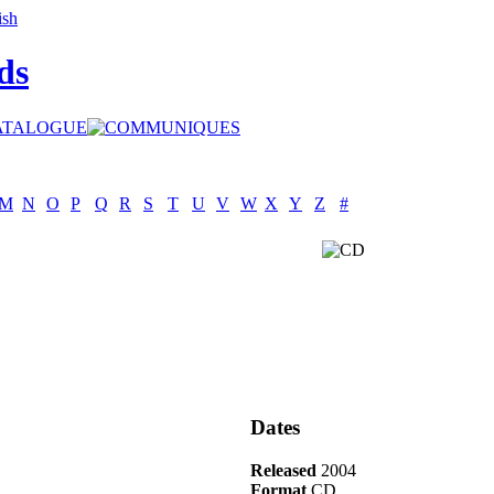
ds
M
N
O
P
Q
R
S
T
U
V
W
X
Y
Z
#
Dates
Released
2004
Format
CD