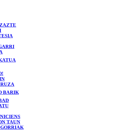
ZAZTE
I
TESIA
GARRI
A
KATUA
O!
IN
RUZA
O BARIK
BAD
ATU
NICIENS
ON TAUN
 GORRIAK