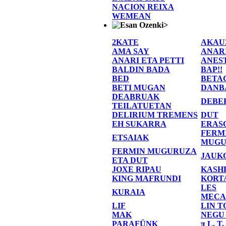
NACION REIXA
WEMEAN
>
2KATE
AKAU
AMA SAY
ANAR
ANARI ETA PETTI
ANES
BALDIN BADA
BAP!!
BED
BETA
BETI MUGAN
DANB
DEABRUAK
DEBE
TEILATUETAN
DELIRIUM TREMENS
DUT
EH SUKARRA
ERAS
FERM
ETSAIAK
MUGU
FERMIN MUGURUZA
JAUK
ETA DUT
JOXE RIPAU
KASH
KING MAFRUNDI
KORT
LES
KURAIA
MECA
LIF
LIN T
MAK
NEGU
PARAFÜNK
π L. T.