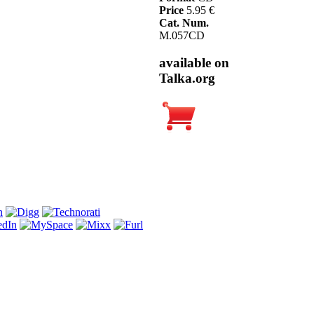
Price
5.95 €
Cat. Num.
M.057CD
available on
Talka.org