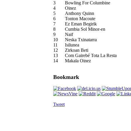
3
Bowling For Columbine
4
Oinez
5
Anthony Quinn
6
Tonton Macoute
7
Ez Eman Begirik
8
Cumbia Sol Minor-en
9
Naif
10
Neska Txinatarra
11
Isilunea
12
Zirkoan Beti
13
Com Gairebé Tota La Resta
14
Makala Oinez
Bookmark
Tweet