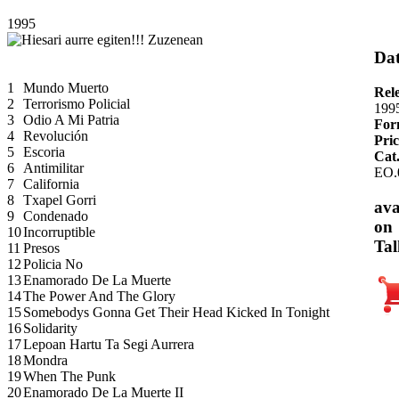
1995
Dat
1
Mundo Muerto
Rel
2
Terrorismo Policial
199
3
Odio A Mi Patria
For
4
Revolución
Pric
5
Escoria
Cat
6
Antimilitar
EO.
7
California
8
Txapel Gorri
ava
9
Condenado
on
10
Incorruptible
Tal
11
Presos
12
Policia No
13
Enamorado De La Muerte
14
The Power And The Glory
15
Somebodys Gonna Get Their Head Kicked In Tonight
16
Solidarity
17
Lepoan Hartu Ta Segi Aurrera
18
Mondra
19
When The Punk
20
Enamorado De La Muerte II