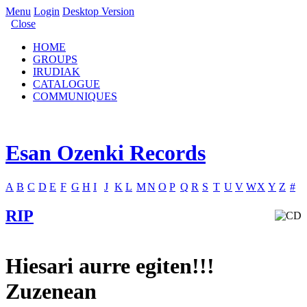
Menu
Login
Desktop Version
Close
HOME
GROUPS
IRUDIAK
CATALOGUE
COMMUNIQUES
Esan Ozenki Records
A
B
C
D
E
F
G
H
I
J
K
L
M
N
O
P
Q
R
S
T
U
V
W
X
Y
Z
#
RIP
Hiesari aurre egiten!!!
Zuzenean