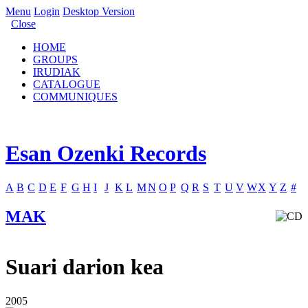
Menu
Login
Desktop Version
Close
HOME
GROUPS
IRUDIAK
CATALOGUE
COMMUNIQUES
Esan Ozenki Records
A
B
C
D
E
F
G
H
I
J
K
L
M
N
O
P
Q
R
S
T
U
V
W
X
Y
Z
#
MAK
Suari darion kea
2005