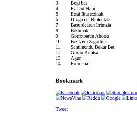
3
Begi bat
4
Ez Dut Nahi
5
Etsai Ikustezinak
6
Droga eta Biolentzia
7
Basurdearen Irrintzia
8
Biktimak
9
Gorrotoaren Ahotsa
10
Bizitzera Zigortuta
11
Sentimendu Bakar Bat
12
Gorpu Kiratsa
13
Agur
14
Eromena?
Bookmark
Tweet