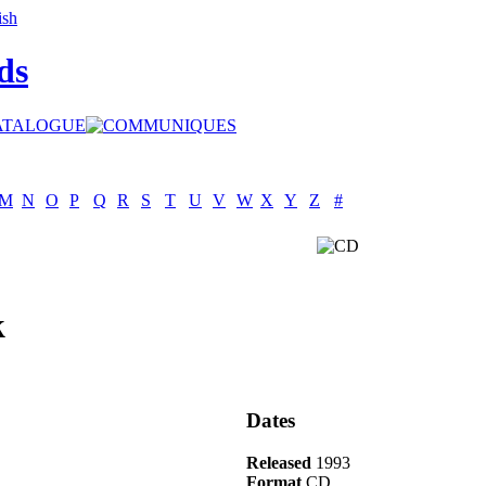
ds
M
N
O
P
Q
R
S
T
U
V
W
X
Y
Z
#
k
Dates
Released
1993
Format
CD