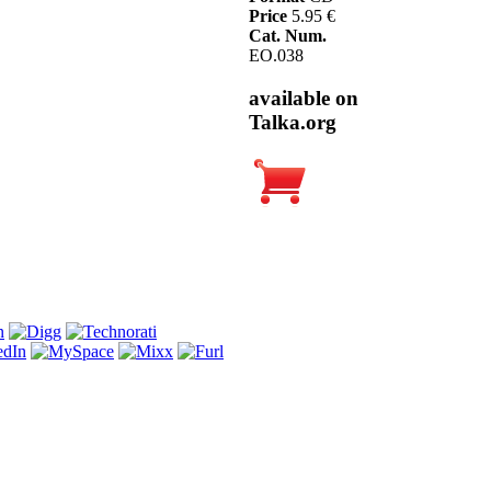
Price
5.95 €
Cat. Num.
EO.038
available on
Talka.org