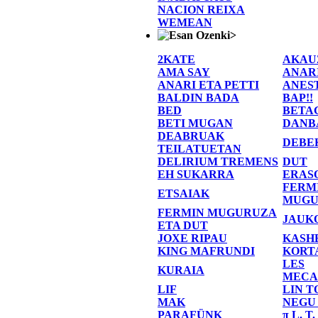
NACION REIXA
WEMEAN
>
2KATE
AKAU
AMA SAY
ANAR
ANARI ETA PETTI
ANES
BALDIN BADA
BAP!!
BED
BETA
BETI MUGAN
DANB
DEABRUAK
DEBE
TEILATUETAN
DELIRIUM TREMENS
DUT
EH SUKARRA
ERAS
FERM
ETSAIAK
MUGU
FERMIN MUGURUZA
JAUK
ETA DUT
JOXE RIPAU
KASH
KING MAFRUNDI
KORT
LES
KURAIA
MECA
LIF
LIN T
MAK
NEGU
PARAFÜNK
π L. T.