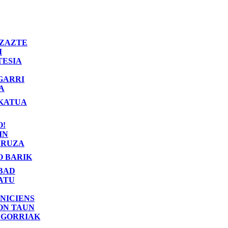
ZAZTE
I
TESIA
GARRI
A
KATUA
O!
IN
RUZA
O BARIK
BAD
ATU
NICIENS
ON TAUN
 GORRIAK