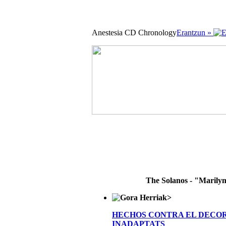
Anestesia CD Chronology
Erantzun »
The Solanos - "Marily
>
HECHOS CONTRA EL DECO
INADAPTATS