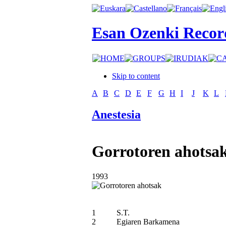
Esan Ozenki Recor
Skip to content
A
B
C
D
E
F
G
H
I
J
K
L
Anestesia
Gorrotoren ahotsa
1993
1
S.T.
2
Egiaren Barkamena