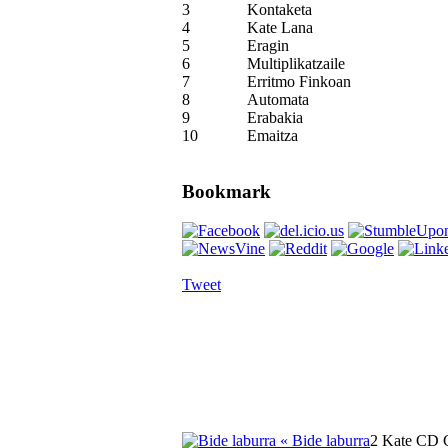
3
Kontaketa
4
Kate Lana
5
Eragin
6
Multiplikatzaile
7
Erritmo Finkoan
8
Automata
9
Erabakia
10
Emaitza
Bookmark
Tweet
« Bide laburra
2 Kate CD 