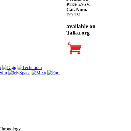
Price
5.95 €
Cat. Num.
EO.151
available on
Talka.org
Chronology