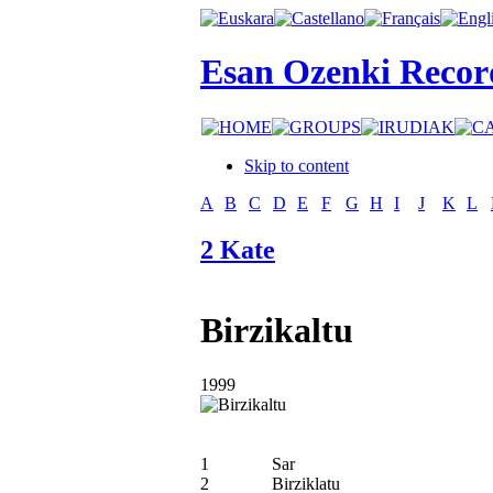
Esan Ozenki Recor
Skip to content
A
B
C
D
E
F
G
H
I
J
K
L
2 Kate
Birzikaltu
1999
1
Sar
2
Birziklatu