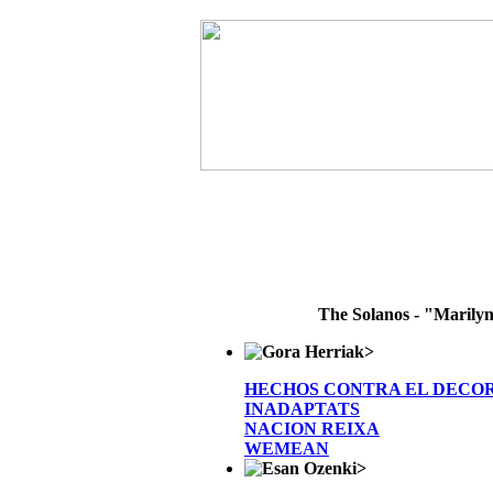
The Solanos - "Marily
>
HECHOS CONTRA EL DECO
INADAPTATS
NACION REIXA
WEMEAN
>