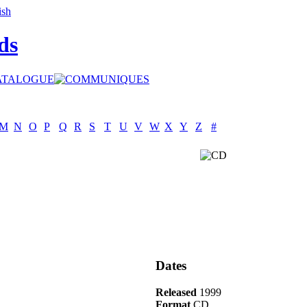
ds
M
N
O
P
Q
R
S
T
U
V
W
X
Y
Z
#
Dates
Released
1999
Format
CD