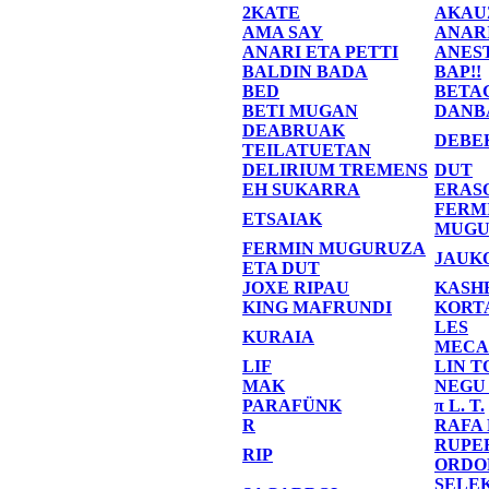
2KATE
AKAU
AMA SAY
ANAR
ANARI ETA PETTI
ANES
BALDIN BADA
BAP!!
BED
BETA
BETI MUGAN
DANB
DEABRUAK
DEBE
TEILATUETAN
DELIRIUM TREMENS
DUT
EH SUKARRA
ERAS
FERM
ETSAIAK
MUGU
FERMIN MUGURUZA
JAUK
ETA DUT
JOXE RIPAU
KASH
KING MAFRUNDI
KORT
LES
KURAIA
MECA
LIF
LIN T
MAK
NEGU
PARAFÜNK
π L. T.
R
RAFA
RUPE
RIP
ORDO
SELE