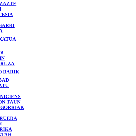
ZAZTE
I
TESIA
GARRI
A
KATUA
O!
IN
RUZA
O BARIK
BAD
ATU
NICIENS
ON TAUN
 GORRIAK
 RUEDA
R
RIKA
KTAH