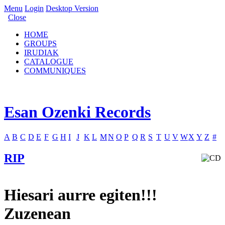
Menu
Login
Desktop Version
Close
HOME
GROUPS
IRUDIAK
CATALOGUE
COMMUNIQUES
Esan Ozenki Records
A
B
C
D
E
F
G
H
I
J
K
L
M
N
O
P
Q
R
S
T
U
V
W
X
Y
Z
#
RIP
Hiesari aurre egiten!!!
Zuzenean