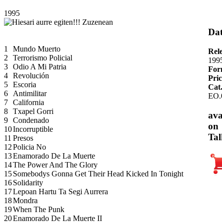
1995
Dat
1
Mundo Muerto
Rel
2
Terrorismo Policial
199
3
Odio A Mi Patria
For
4
Revolución
Pric
5
Escoria
Cat
6
Antimilitar
EO.
7
California
8
Txapel Gorri
ava
9
Condenado
on
10
Incorruptible
Tal
11
Presos
12
Policia No
13
Enamorado De La Muerte
14
The Power And The Glory
15
Somebodys Gonna Get Their Head Kicked In Tonight
16
Solidarity
17
Lepoan Hartu Ta Segi Aurrera
18
Mondra
19
When The Punk
20
Enamorado De La Muerte II