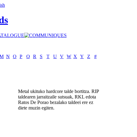
ds
M
N
O
P
Q
R
S
T
U
V
W
X
Y
Z
#
Metal ukituko hardcore talde bortitza. RIP
taldearen jarraitzaile sutsuak, RKL edota
Ratos De Porao bezalako taldeei ere ez
diete muzin egiten.