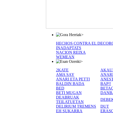
>
HECHOS CONTRA EL DECOR
INADAPTATS
NACION REIXA
WEMEAN
>
2KATE
AKAU
AMA SAY
ANAR
ANARI ETA PETTI
ANEST
BALDIN BADA
BAP!!
BED
BETA
BETI MUGAN
DANB
DEABRUAK
DEBE
TEILATUETAN
DELIRIUM TREMENS
DUT
EH SUKARRA
ERASO