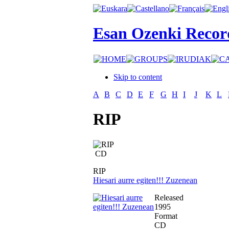
Esan Ozenki Recor
Skip to content
A
B
C
D
E
F
G
H
I
J
K
L
RIP
CD
RIP
Hiesari aurre egiten!!! Zuzenean
Released
1995
Format
CD