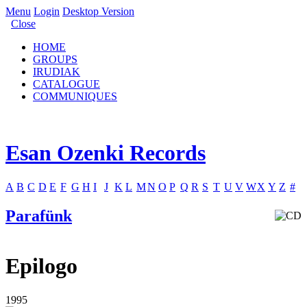
Menu
Login
Desktop Version
Close
HOME
GROUPS
IRUDIAK
CATALOGUE
COMMUNIQUES
Esan Ozenki Records
A
B
C
D
E
F
G
H
I
J
K
L
M
N
O
P
Q
R
S
T
U
V
W
X
Y
Z
#
Parafünk
Epilogo
1995