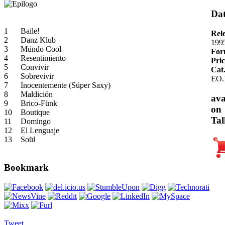
Dat
1
Baile!
Rel
2
Danz Klub
199
3
Mündo Cool
For
4
Resentimiento
Pric
5
Convivir
Cat
6
Sobrevivir
EO.
7
Inocentemente (Súper Saxy)
8
Maldición
ava
9
Brico-Fünk
on
10
Boutique
Tal
11
Domingo
12
El Lenguaje
13
Soül
Bookmark
Tweet