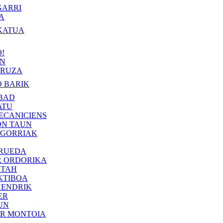
GARRI
A
KATUA
!
IN
RUZA
 BARIK
BAD
ATU
ECANICIENS
ON TAUN
 GORRIAK
 RUEDA
R ORDORIKA
KTAH
KTIBOA
HENDRIK
ER
UN
ER MONTOIA