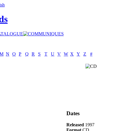
ds
M
N
O
P
Q
R
S
T
U
V
W
X
Y
Z
#
Dates
Released
1997
Format
CD