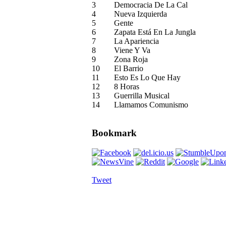
3
Democracia De La Cal
4
Nueva Izquierda
5
Gente
6
Zapata Está En La Jungla
7
La Apariencia
8
Viene Y Va
9
Zona Roja
10
El Barrio
11
Esto Es Lo Que Hay
12
8 Horas
13
Guerrilla Musical
14
Llamamos Comunismo
Bookmark
Tweet