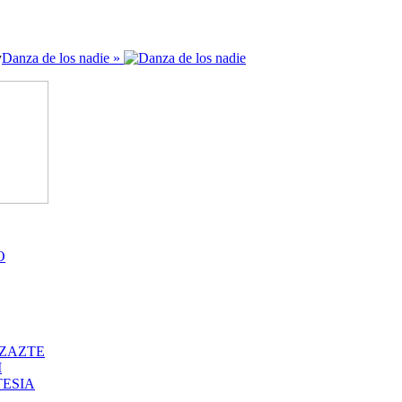
y
Danza de los nadie »
O
ZAZTE
I
ESIA