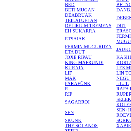
BED
BETA
BETI MUGAN
DANB
DEABRUAK
DEBE
TEILATUETAN
DELIRIUM TREMENS
DUT
EH SUKARRA
ERASO
FERM
ETSAIAK
MUGU
FERMIN MUGURUZA
JAUKO
ETA DUT
JOXE RIPAU
KASH
KING MAFRUNDI
KORT
KURAIA
LES M
LIF
LIN T
MAK
NEGU
PARAFÜNK
π L. T.
R
RAFA
RIP
RUPE
SELE
SAGARROI
KOLE
SEN+
SEN
ROEV
SKUNK
SORK
THE SOLANOS
XABI
ZEIN?