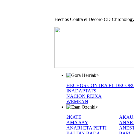
Hechos Contra el Decoro CD Chronolog
>
HECHOS CONTRA EL DECOR
INADAPTATS
NACION REIXA
WEMEAN
>
2KATE
AKAU
AMA SAY
ANAR
ANARI ETA PETTI
ANEST
BALDIN BADA
BAP!!