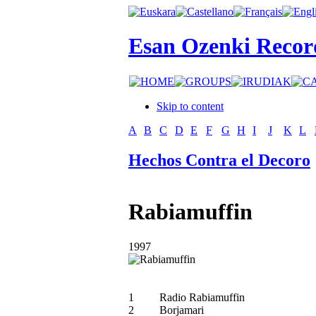
Esan Ozenki Recor
Skip to content
A
B
C
D
E
F
G
H
I
J
K
L
Hechos Contra el Decoro
Rabiamuffin
1997
1
Radio Rabiamuffin
2
Borjamari