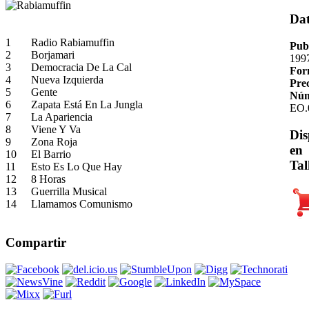
Da
1
Radio Rabiamuffin
Pub
2
Borjamari
199
3
Democracia De La Cal
For
4
Nueva Izquierda
Pre
5
Gente
Núm
6
Zapata Está En La Jungla
EO.
7
La Apariencia
8
Viene Y Va
Dis
9
Zona Roja
en
10
El Barrio
Tal
11
Esto Es Lo Que Hay
12
8 Horas
13
Guerrilla Musical
14
Llamamos Comunismo
Compartir