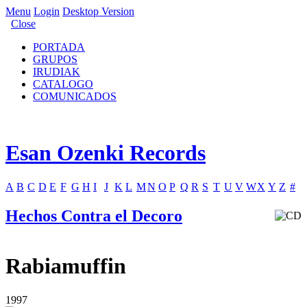
Menu
Login
Desktop Version
Close
PORTADA
GRUPOS
IRUDIAK
CATALOGO
COMUNICADOS
Esan Ozenki Records
A
B
C
D
E
F
G
H
I
J
K
L
M
N
O
P
Q
R
S
T
U
V
W
X
Y
Z
#
Hechos Contra el Decoro
Rabiamuffin
1997