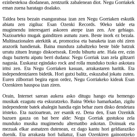
ezinbestekoa diodanean, zentzurik zabalenean diot. Negu Gorriakek
eman zuena haratago doalako.
Taldea bera bezain esanguratsua izan zen Negu Gorriaken eskutik
abiatu zen zigilua: Esan Ozenki Records. 90eko talde eta
mugimendu interesgarri askoren aterpe izan zen. Are gehiago.
Nazioarteko mugak gainditzen asmatu zuen. Beste inork ez bezala.
Multinazionalen aterkitik at, promozioa eta banaketa izan ohi ziren
arazorik handienak. Baina mundura zabaltzeko beste bide batzuk
urratu zituen Irungo diskoetxeak. Eredu bihurtu arte. Hala ere, ezin
dugu baztertu aipatu berri dudana: Negu Gorriak izan zela giltzarri
nagusia. Euskaraz egindako rock and rolla munduko txoko askotara
iritsi zen. Eta Negu Gorriaken kasuan, arrakastaren haritik. Eta
independentziaren bidetik. Hori gutxi balitz, eskuzabal jokatu zuten.
Euren zilborrari begira egon ordez, Negu Gorriakeko kideak Esan
Ozenkiren hauspoa izan ziren.
Orain, Internet sarean aukera asko ditugu hango eta hemengo
musikak ezagutu eta eskuratzeko. Baina 90eko hamarkadan, zigilu
independente batek ahalegin handia egin behar zuen disko dendetara
iristeko. Eta nazioartean, zer esanik ez. Dena den, Esan Ozenkik
bazuen gauza on bat bere alde: Negu Gorriak gustukoa zela
munduko musika mugimendu alternatibo askotan. Doinuak eta
mezuak elkar asmatzen dutenean, ez dago kantu hori geldiaraziko
duenik. Eta arrakasta hori baliatuz, Esan Ozenkiren gainontzeko