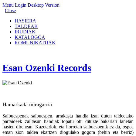
Menu
Login
Desktop Version
Close
HASIERA
TALDEAK
IRUDIAK
KATALOGOA
KOMUNIKATUAK
Esan Ozenki Records
Hamarkada miragarria
Salbuespenak salbuespen, arrakasta handia izan duten taldeetako
partaideek zailtasun handiak topatu ohi dituzte bakarlari lanetan
hasten direnean. Kazetariok, eta horretan salbuespenik ez da, ospea
eman zion taldea ekartzen diogulako gogora (behin eta berriz)