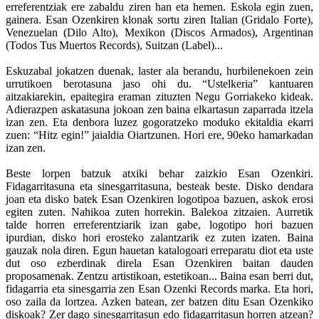
erreferentziak ere zabaldu ziren han eta hemen. Eskola egin zuen,
gainera. Esan Ozenkiren klonak sortu ziren Italian (Gridalo Forte),
Venezuelan (Dilo Alto), Mexikon (Discos Armados), Argentinan
(Todos Tus Muertos Records), Suitzan (Label)...
Eskuzabal jokatzen duenak, laster ala berandu, hurbilenekoen zein
urrutikoen berotasuna jaso ohi du. “Ustelkeria” kantuaren
aitzakiarekin, epaitegira eraman zituzten Negu Gorriakeko kideak.
Adierazpen askatasuna jokoan zen baina elkartasun zaparrada itzela
izan zen. Eta denbora luzez gogoratzeko moduko ekitaldia ekarri
zuen: “Hitz egin!” jaialdia Oiartzunen. Hori ere, 90eko hamarkadan
izan zen.
Beste lorpen batzuk atxiki behar zaizkio Esan Ozenkiri.
Fidagarritasuna eta sinesgarritasuna, besteak beste. Disko dendara
joan eta disko batek Esan Ozenkiren logotipoa bazuen, askok erosi
egiten zuten. Nahikoa zuten horrekin. Balekoa zitzaien. Aurretik
talde horren erreferentziarik izan gabe, logotipo hori bazuen
ipurdian, disko hori erosteko zalantzarik ez zuten izaten. Baina
gauzak nola diren. Egun hauetan katalogoari erreparatu diot eta uste
dut oso ezberdinak direla Esan Ozenkiren baitan dauden
proposamenak. Zentzu artistikoan, estetikoan... Baina esan berri dut,
fidagarria eta sinesgarria zen Esan Ozenki Records marka. Eta hori,
oso zaila da lortzea. Azken batean, zer batzen ditu Esan Ozenkiko
diskoak? Zer dago sinesgarritasun edo fidagarritasun horren atzean?