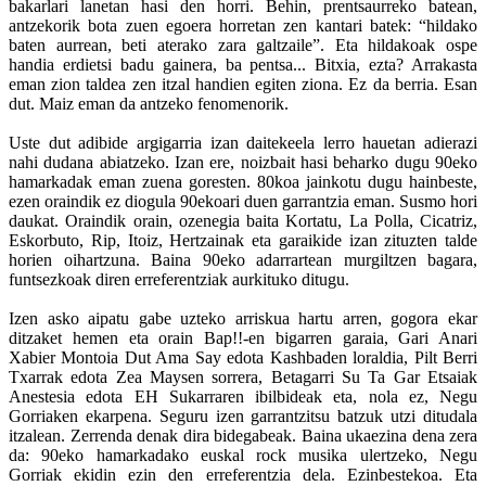
bakarlari lanetan hasi den horri. Behin, prentsaurreko batean,
antzekorik bota zuen egoera horretan zen kantari batek: “hildako
baten aurrean, beti aterako zara galtzaile”. Eta hildakoak ospe
handia erdietsi badu gainera, ba pentsa... Bitxia, ezta? Arrakasta
eman zion taldea zen itzal handien egiten ziona. Ez da berria. Esan
dut. Maiz eman da antzeko fenomenorik.
Uste dut adibide argigarria izan daitekeela lerro hauetan adierazi
nahi dudana abiatzeko. Izan ere, noizbait hasi beharko dugu 90eko
hamarkadak eman zuena goresten. 80koa jainkotu dugu hainbeste,
ezen oraindik ez diogula 90ekoari duen garrantzia eman. Susmo hori
daukat. Oraindik orain, ozenegia baita Kortatu, La Polla, Cicatriz,
Eskorbuto, Rip, Itoiz, Hertzainak eta garaikide izan zituzten talde
horien oihartzuna. Baina 90eko adarrartean murgiltzen bagara,
funtsezkoak diren erreferentziak aurkituko ditugu.
Izen asko aipatu gabe uzteko arriskua hartu arren, gogora ekar
ditzaket hemen eta orain Bap!!-en bigarren garaia, Gari Anari
Xabier Montoia Dut Ama Say edota Kashbaden loraldia, Pilt Berri
Txarrak edota Zea Maysen sorrera, Betagarri Su Ta Gar Etsaiak
Anestesia edota EH Sukarraren ibilbideak eta, nola ez, Negu
Gorriaken ekarpena. Seguru izen garrantzitsu batzuk utzi ditudala
itzalean. Zerrenda denak dira bidegabeak. Baina ukaezina dena zera
da: 90eko hamarkadako euskal rock musika ulertzeko, Negu
Gorriak ekidin ezin den erreferentzia dela. Ezinbestekoa. Eta