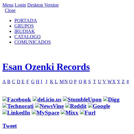
Menu
Login
Desktop Version
Close
PORTADA
GRUPOS
IRUDIAK
CATALOGO
COMUNICADOS
Esan Ozenki Records
A
B
C
D
E
F
G
H
I
J
K
L
M
N
O
P
Q
R
S
T
U
V
W
X
Y
Z
#
Tweet