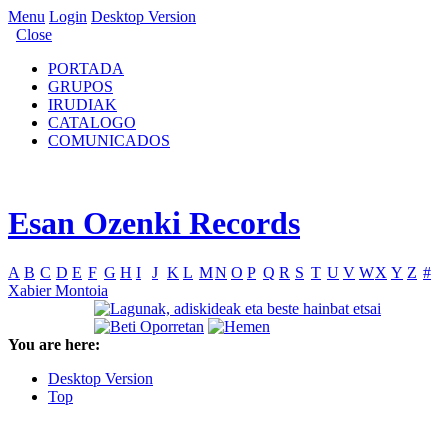
Menu
Login
Desktop Version
Close
PORTADA
GRUPOS
IRUDIAK
CATALOGO
COMUNICADOS
Esan Ozenki Records
A
B
C
D
E
F
G
H
I
J
K
L
M
N
O
P
Q
R
S
T
U
V
W
X
Y
Z
#
Xabier Montoia
You are here:
Desktop Version
Top