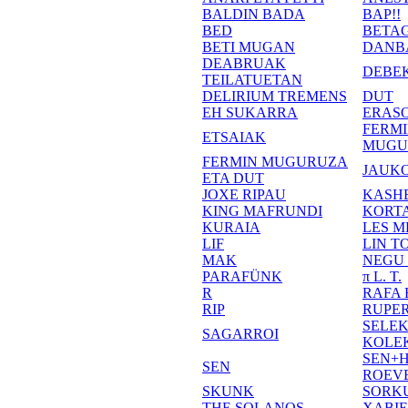
BALDIN BADA
BAP!!
BED
BETA
BETI MUGAN
DANB
DEABRUAK
DEBE
TEILATUETAN
DELIRIUM TREMENS
DUT
EH SUKARRA
ERASO
FERM
ETSAIAK
MUGU
FERMIN MUGURUZA
JAUKO
ETA DUT
JOXE RIPAU
KASH
KING MAFRUNDI
KORT
KURAIA
LES M
LIF
LIN T
MAK
NEGU
PARAFÜNK
π L. T.
R
RAFA
RIP
RUPE
SELE
SAGARROI
KOLE
SEN+
SEN
ROEV
SKUNK
SORK
THE SOLANOS
XABI