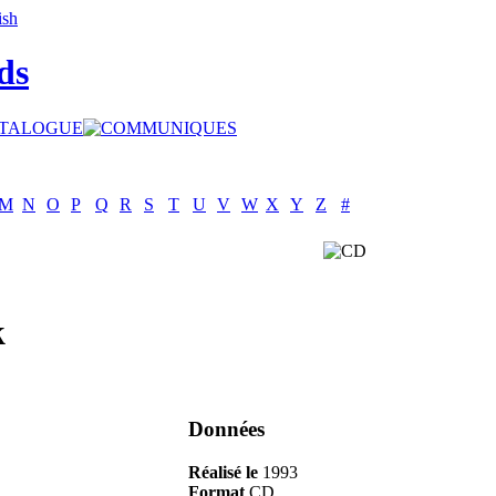
ds
M
N
O
P
Q
R
S
T
U
V
W
X
Y
Z
#
k
Données
Réalisé le
1993
Format
CD