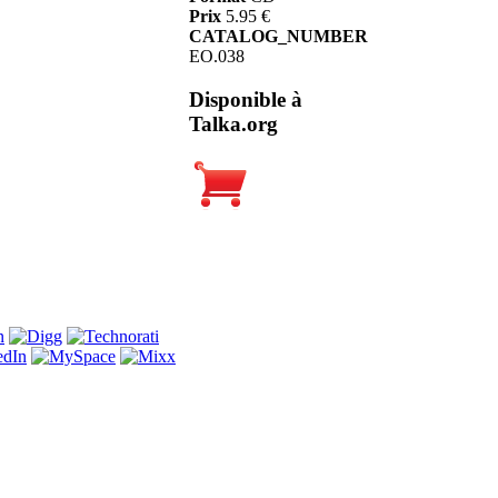
Prix
5.95 €
CATALOG_NUMBER
EO.038
Disponible à
Talka.org