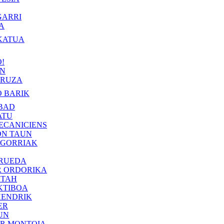
GARRI
A
KATUA
!
IN
RUZA
 BARIK
BAD
ATU
ECANICIENS
ON TAUN
 GORRIAK
 RUEDA
R ORDORIKA
KTAH
KTIBOA
HENDRIK
ER
UN
ER MONTOIA