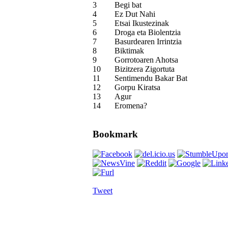
3
Begi bat
4
Ez Dut Nahi
5
Etsai Ikustezinak
6
Droga eta Biolentzia
7
Basurdearen Irrintzia
8
Biktimak
9
Gorrotoaren Ahotsa
10
Bizitzera Zigortuta
11
Sentimendu Bakar Bat
12
Gorpu Kiratsa
13
Agur
14
Eromena?
Bookmark
Tweet