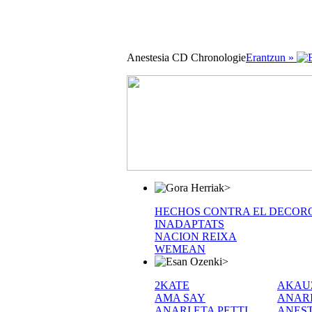
Anestesia CD Chronologie
Erantzun »
>
HECHOS CONTRA EL DECOR
INADAPTATS
NACION REIXA
WEMEAN
>
2KATE
AKAU
AMA SAY
ANAR
ANARI ETA PETTI
ANEST