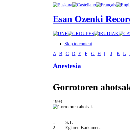
Esan Ozenki Recor
Skip to content
A
B
C
D
E
F
G
H
I
J
K
L
Anestesia
Gorrotoren ahotsa
1993
1
S.T.
2
Egiaren Barkamena