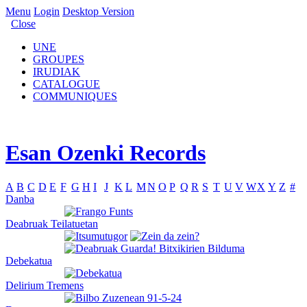
Menu
Login
Desktop Version
Close
UNE
GROUPES
IRUDIAK
CATALOGUE
COMMUNIQUES
Esan Ozenki Records
A
B
C
D
E
F
G
H
I
J
K
L
M
N
O
P
Q
R
S
T
U
V
W
X
Y
Z
#
Danba
Deabruak Teilatuetan
Debekatua
Delirium Tremens