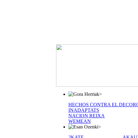
>
HECHOS CONTRA EL DECOR
INADAPTATS
NACION REIXA
WEMEAN
>
2KATE
AKAU