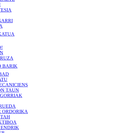
I
ESIA
GARRI
A
KATUA
!
IN
RUZA
 BARIK
BAD
ATU
ECANICIENS
ON TAUN
 GORRIAK
 RUEDA
R ORDORIKA
KTAH
KTIBOA
HENDRIK
ER