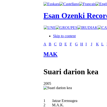
Esan Ozenki Recor
Skip to content
A
B
C
D
E
F
G
H
I
J
K
L
MAK
Suari darion kea
2005
1
Jatzar Erensugea
2
M.A.K.