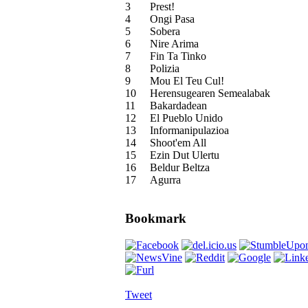
3
Prest!
4
Ongi Pasa
5
Sobera
6
Nire Arima
7
Fin Ta Tinko
8
Polizia
9
Mou El Teu Cul!
10
Herensugearen Semealabak
11
Bakardadean
12
El Pueblo Unido
13
Informanipulazioa
14
Shoot'em All
15
Ezin Dut Ulertu
16
Beldur Beltza
17
Agurra
Bookmark
Tweet