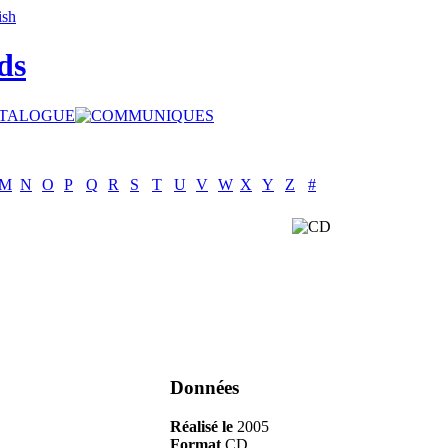
ds
M
N
O
P
Q
R
S
T
U
V
W
X
Y
Z
#
Données
Réalisé le
2005
Format
CD