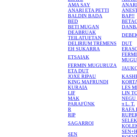
AMA SAY
ANAR
ANARI ETA PETTI
ANEST
BALDIN BADA
BAP!!
BED
BETA
BETI MUGAN
DANB
DEABRUAK
DEBE
TEILATUETAN
DELIRIUM TREMENS
DUT
EH SUKARRA
ERASO
FERM
ETSAIAK
MUGU
FERMIN MUGURUZA
JAUKO
ETA DUT
JOXE RIPAU
KASH
KING MAFRUNDI
KORT
KURAIA
LES M
LIF
LIN T
MAK
NEGU
PARAFÜNK
π L. T.
R
RAFA
RIP
RUPE
SELE
SAGARROI
KOLE
SEN+
SEN
ROEV