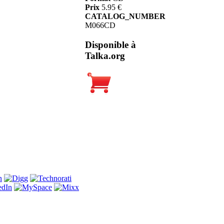
Prix
5.95 €
CATALOG_NUMBER
M066CD
Disponible à
Talka.org