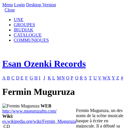
Menu
Login
Desktop Version
Close
UNE
GROUPES
IRUDIAK
CATALOGUE
COMMUNIQUES
Esan Ozenki Records
A
B
C
D
E
F
G
H
I
J
K
L
M
N
O
P
Q
R
S
T
U
V
W
X
Y
Z
#
Fermin Muguruza
WEB
Fermin Muguruza, un des
http://www.muguruzafm.com/
noms de la scène musicale
Wiki:
basque à écrire en
es.wikipedia.org/wiki/Fermin_Muguruza
majuscule. Il a débuté sa
CD